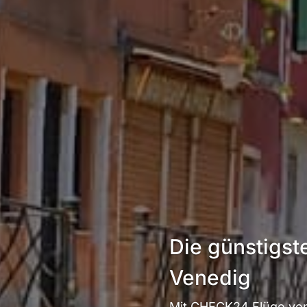
Die günstigst
Venedig
Mit CHECK24 Flüge von