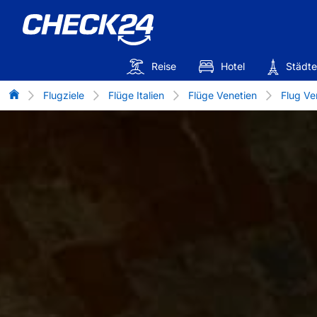
Reise
Hotel
Städte
Flug-Vergleich
Flugziele
Flüge Italien
Flüge Venetien
Flug Ve