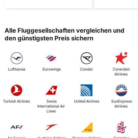
Alle Fluggesellschaften vergleichen und
den günstigsten Preis sichern
 Lufthansa 
 Eurowings 
 Condor 
 Corendon 
Airlines 
 Turkish Airlines 
 Swiss 
 United Airlines 
 SunExpress 
International Air 
Airlines 
Lines 