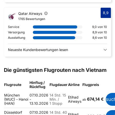
8,9
Qatar Airways
1765 Bewertungen
Service
9,0 von 10
Versorgung
8,9 von 10
Ausstattung
8,6 von 10
Neueste Kundenbewertungen lesen
Die günstigsten Flugrouten nach Vietnam
Hinflug /
Flugroute
Flugdauer
Airline
Flugpreis
Rückflug
München
07.10.2026
14 Std. 15
Etihad
674,14 €
suc
(MUC) - Hanoi
-
Min. /
ab
Airways
(HAN)
13.10.2026
1 Stopp
Düsseldorf
07.10.2026
14 Std. 40
Etihad