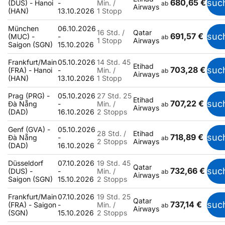
680,65 €
suc
(DUS) - Hanoi
-
Min. /
ab
Airways
(HAN)
13.10.2026
1 Stopp
München
06.10.2026
16 Std. /
Qatar
691,57 €
suc
(MUC) -
-
ab
1 Stopp
Airways
Saigon (SGN)
15.10.2026
Frankfurt/Main
05.10.2026
14 Std. 45
Etihad
703,28 €
suc
(FRA) - Hanoi
-
Min. /
ab
Airways
(HAN)
13.10.2026
1 Stopp
Prag (PRG) -
05.10.2026
27 Std. 25
Etihad
707,22 €
suc
Đà Nẵng
-
Min. /
ab
Airways
(DAD)
16.10.2026
2 Stopps
Genf (GVA) -
05.10.2026
28 Std. /
Etihad
718,89 €
suc
Đà Nẵng
-
ab
2 Stopps
Airways
(DAD)
16.10.2026
Düsseldorf
07.10.2026
19 Std. 45
Qatar
732,66 €
suc
(DUS) -
-
Min. /
ab
Airways
Saigon (SGN)
15.10.2026
2 Stopps
Frankfurt/Main
07.10.2026
19 Std. 25
Qatar
737,14 €
suc
(FRA) - Saigon
-
Min. /
ab
Airways
(SGN)
15.10.2026
2 Stopps