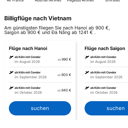
 Air France 
 Austrian Airlines 
 Pegasus Airlines 
 Emirates 
Billigflüge nach Vietnam
Am günstigsten fliegen Sie nach Hanoi ab 900 €,
Saigon ab 900 € und Đà Nẵng ab 1241 € .
Flüge nach Hanoi
Flüge nach Saigon
ab Köln mit Condor
ab Köln mit Condor
990 €
ab
im August 2026
im August 2026
ab Köln mit Condor
ab Köln mit Condor
900 €
ab
im September 2026
im September 2026
ab Köln mit Condor
ab Köln mit Condor
940 €
ab
im Oktober 2026
im Oktober 2026
suchen
suchen