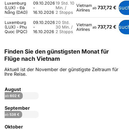
Luxemburg
09.10.2026
19 Std. 10
Vietnam
737,72 €
suc
(LUX) - Đà
-
Min. /
ab
Airlines
Nẵng (DAD)
16.10.2026
2 Stopps
Luxemburg
09.10.2026
20 Std.
Vietnam
737,72 €
suc
(LUX) - Phu
-
30 Min. /
ab
Airlines
Quoc (PQC)
16.10.2026
2 Stopps
Finden Sie den günstigsten Monat für
Flüge nach Vietnam
Aktuell ist der November der günstigste Zeitraum für
Ihre Reise.
August
ab
602 €
September
ab
538 €
Oktober