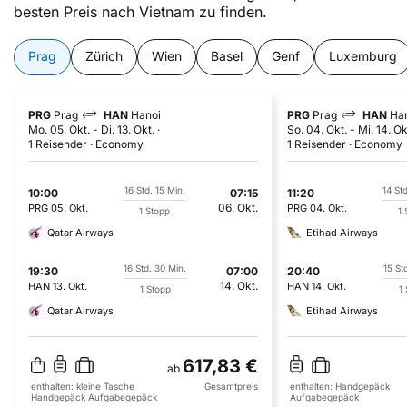
besten Preis nach Vietnam zu finden.
Prag
Zürich
Wien
Basel
Genf
Luxemburg
PRG
Prag
HAN
Hanoi
PRG
Prag
HAN
Ha
Mo. 05. Okt.
-
Di. 13. Okt.
So. 04. Okt.
-
Mi. 14. Ok
1 Reisender
Economy
1 Reisender
Economy
16 Std. 15 Min.
14 St
10:00
07:15
11:20
06. Okt.
PRG
05. Okt.
PRG
04. Okt.
1 Stopp
1 
Qatar Airways
Etihad Airways
16 Std. 30 Min.
15 St
19:30
07:00
20:40
14. Okt.
HAN
13. Okt.
HAN
14. Okt.
1 Stopp
1
Qatar Airways
Etihad Airways
617,83 €
ab
enthalten:
kleine Tasche
Gesamtpreis
enthalten:
Handgepäck
Handgepäck
Aufgabegepäck
Aufgabegepäck