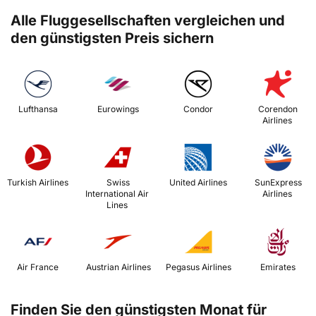
Alle Fluggesellschaften vergleichen und
den günstigsten Preis sichern
 Lufthansa 
 Eurowings 
 Condor 
 Corendon 
Airlines 
 Turkish Airlines 
 Swiss 
 United Airlines 
 SunExpress 
International Air 
Airlines 
Lines 
 Air France 
 Austrian Airlines 
 Pegasus Airlines 
 Emirates 
Finden Sie den günstigsten Monat für