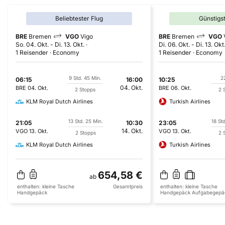
Beliebtester Flug
Günstigs
BRE
Bremen
VGO
Vigo
BRE
Bremen
VGO
So. 04. Okt.
-
Di. 13. Okt.
Di. 06. Okt.
-
Di. 13. Okt
1 Reisender
Economy
1 Reisender
Economy
9 Std. 45 Min.
22
06:15
16:00
10:25
04. Okt.
BRE
04. Okt.
BRE
06. Okt.
2 Stopps
2 
KLM Royal Dutch Airlines
Turkish Airlines
13 Std. 25 Min.
18 St
21:05
10:30
23:05
14. Okt.
VGO
13. Okt.
VGO
13. Okt.
2 Stopps
2 
KLM Royal Dutch Airlines
Turkish Airlines
654,58 €
ab
enthalten:
kleine Tasche
Gesamtpreis
enthalten:
kleine Tasche
Handgepäck
Handgepäck
Aufgabegepä