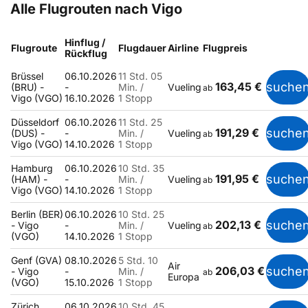
Alle Flugrouten nach Vigo
Hinflug /
Flugroute
Flugdauer
Airline
Flugpreis
Rückflug
Brüssel
06.10.2026
11 Std. 05
163,45 €
suche
(BRU) -
-
Min. /
Vueling
ab
Vigo (VGO)
16.10.2026
1 Stopp
Düsseldorf
06.10.2026
11 Std. 25
191,29 €
suche
(DUS) -
-
Min. /
Vueling
ab
Vigo (VGO)
14.10.2026
1 Stopp
Hamburg
06.10.2026
10 Std. 35
191,95 €
suche
(HAM) -
-
Min. /
Vueling
ab
Vigo (VGO)
14.10.2026
1 Stopp
Berlin (BER)
06.10.2026
10 Std. 25
202,13 €
suche
- Vigo
-
Min. /
Vueling
ab
(VGO)
14.10.2026
1 Stopp
Genf (GVA)
08.10.2026
5 Std. 10
Air
206,03 €
suche
- Vigo
-
Min. /
ab
Europa
(VGO)
15.10.2026
1 Stopp
Zürich
06.10.2026
10 Std. 45