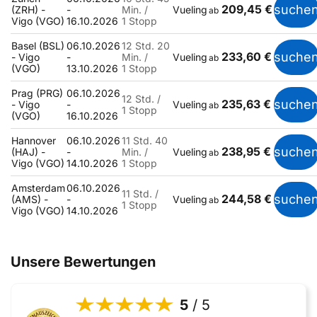
209,45 €
suche
(ZRH) -
-
Min. /
Vueling
ab
Vigo (VGO)
16.10.2026
1 Stopp
Basel (BSL)
06.10.2026
12 Std. 20
233,60 €
suche
- Vigo
-
Min. /
Vueling
ab
(VGO)
13.10.2026
1 Stopp
Prag (PRG)
06.10.2026
12 Std. /
235,63 €
suche
- Vigo
-
Vueling
ab
1 Stopp
(VGO)
16.10.2026
Hannover
06.10.2026
11 Std. 40
238,95 €
suche
(HAJ) -
-
Min. /
Vueling
ab
Vigo (VGO)
14.10.2026
1 Stopp
Amsterdam
06.10.2026
11 Std. /
244,58 €
suche
(AMS) -
-
Vueling
ab
1 Stopp
Vigo (VGO)
14.10.2026
Unsere Bewertungen
5
/ 5