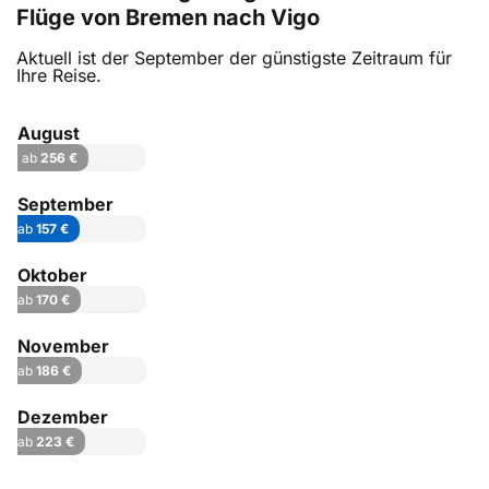
Flüge von Bremen nach Vigo
Aktuell ist der September der günstigste Zeitraum für
Ihre Reise.
August
ab
256 €
September
ab
157 €
Oktober
ab
170 €
November
ab
186 €
Dezember
ab
223 €