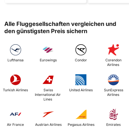
Alle Fluggesellschaften vergleichen und
den günstigsten Preis sichern
 Lufthansa 
 Eurowings 
 Condor 
 Corendon 
Airlines 
 Turkish Airlines 
 Swiss 
 United Airlines 
 SunExpress 
International Air 
Airlines 
Lines 
 Air France 
 Austrian Airlines 
 Pegasus Airlines 
 Emirates 