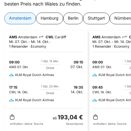
besten Preis nach Wales zu finden.
Amsterdam
Hamburg
Berlin
Stuttgart
Nürnber
AMS
Amsterdam
CWL
Cardiff
AMS
Amsterdam
Mi. 07. Okt.
-
Mi. 14. Okt.
Mi. 07. Okt.
-
Mi. 14. Okt
1 Reisender
Economy
1 Reisender
Economy
1 Std. 15 Min.
1 Std
09:00
09:15
09:00
07. Okt.
AMS
07. Okt.
AMS
07. Okt.
Direkt
D
KLM Royal Dutch Airlines
KLM Royal Dutch Airl
1 Std. 20 Min.
1 Std
17:15
19:35
09:45
14. Okt.
CWL
14. Okt.
CWL
14. Okt.
Direkt
D
KLM Royal Dutch Airlines
KLM Royal Dutch Airl
193,04 €
ab
enthalten:
kleine Tasche
Gesamtpreis
enthalten:
kleine Tasche