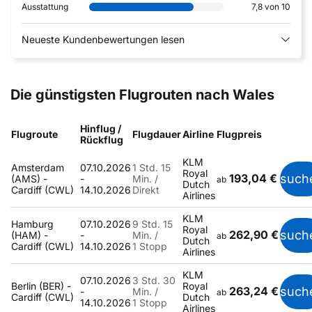
Ausstattung
7,8 von 10
Neueste Kundenbewertungen lesen
Die günstigsten Flugrouten nach Wales
Hinflug /
Flugroute
Flugdauer
Airline
Flugpreis
Rückflug
KLM
Amsterdam
07.10.2026
1 Std. 15
Royal
193,04 €
such
(AMS) -
-
Min. /
ab
Dutch
Cardiff (CWL)
14.10.2026
Direkt
Airlines
KLM
Hamburg
07.10.2026
9 Std. 15
Royal
262,90 €
such
(HAM) -
-
Min. /
ab
Dutch
Cardiff (CWL)
14.10.2026
1 Stopp
Airlines
KLM
07.10.2026
3 Std. 30
Berlin (BER) -
Royal
263,24 €
such
-
Min. /
ab
Cardiff (CWL)
Dutch
14.10.2026
1 Stopp
Airlines