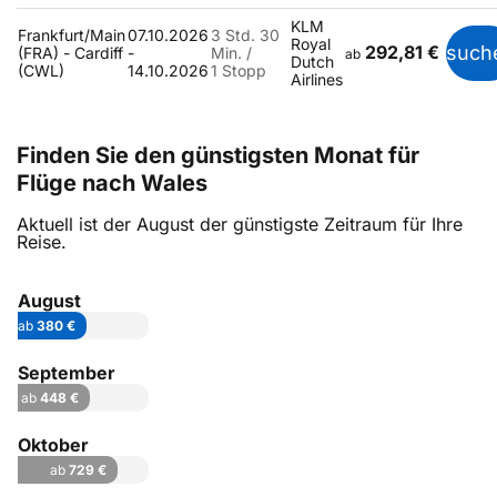
KLM
Frankfurt/Main
07.10.2026
3 Std. 30
Royal
292,81 €
such
(FRA) - Cardiff
-
Min. /
ab
Dutch
(CWL)
14.10.2026
1 Stopp
Airlines
Finden Sie den günstigsten Monat für
Flüge nach Wales
Aktuell ist der August der günstigste Zeitraum für Ihre
Reise.
August
ab
380 €
September
ab
448 €
Oktober
ab
729 €