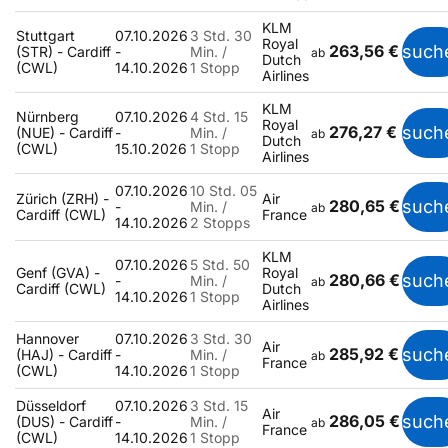
KLM
Stuttgart
07.10.2026
3 Std. 30
Royal
263,56 €
such
(STR) - Cardiff
-
Min. /
ab
Dutch
(CWL)
14.10.2026
1 Stopp
Airlines
KLM
Nürnberg
07.10.2026
4 Std. 15
Royal
276,27 €
such
(NUE) - Cardiff
-
Min. /
ab
Dutch
(CWL)
15.10.2026
1 Stopp
Airlines
07.10.2026
10 Std. 05
Zürich (ZRH) -
Air
280,65 €
such
-
Min. /
ab
Cardiff (CWL)
France
14.10.2026
2 Stopps
KLM
07.10.2026
5 Std. 50
Genf (GVA) -
Royal
280,66 €
such
-
Min. /
ab
Cardiff (CWL)
Dutch
14.10.2026
1 Stopp
Airlines
Hannover
07.10.2026
3 Std. 30
Air
285,92 €
such
(HAJ) - Cardiff
-
Min. /
ab
France
(CWL)
14.10.2026
1 Stopp
Düsseldorf
07.10.2026
3 Std. 15
Air
286,05 €
such
(DUS) - Cardiff
-
Min. /
ab
France
(CWL)
14.10.2026
1 Stopp