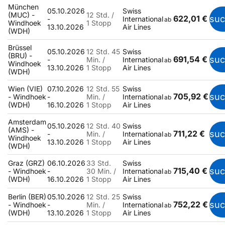
München
05.10.2026
Swiss
(MUC) -
12 Std. /
622,01 €
su
-
International
ab
Windhoek
1 Stopp
13.10.2026
Air Lines
(WDH)
Brüssel
05.10.2026
12 Std. 45
Swiss
(BRU) -
691,54 €
su
-
Min. /
International
ab
Windhoek
13.10.2026
1 Stopp
Air Lines
(WDH)
Wien (VIE)
07.10.2026
12 Std. 55
Swiss
705,92 €
su
- Windhoek
-
Min. /
International
ab
(WDH)
16.10.2026
1 Stopp
Air Lines
Amsterdam
05.10.2026
12 Std. 40
Swiss
(AMS) -
711,22 €
su
-
Min. /
International
ab
Windhoek
13.10.2026
1 Stopp
Air Lines
(WDH)
Graz (GRZ)
06.10.2026
33 Std.
Swiss
715,40 €
su
- Windhoek
-
30 Min. /
International
ab
(WDH)
16.10.2026
1 Stopp
Air Lines
Berlin (BER)
05.10.2026
12 Std. 25
Swiss
752,22 €
su
- Windhoek
-
Min. /
International
ab
(WDH)
13.10.2026
1 Stopp
Air Lines