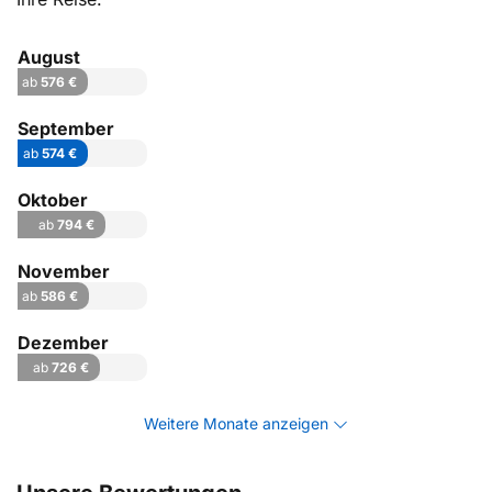
August
ab
576 €
September
ab
574 €
Oktober
ab
794 €
November
ab
586 €
Dezember
ab
726 €
Weitere Monate anzeigen