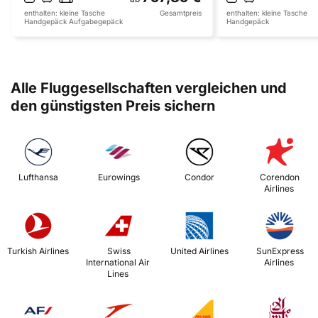
enthalten:
kleine Tasche
Gesamtpreis
enthalten:
kleine Tasche
Handgepäck
Aufgabegepäck
Handgepäck
Alle Fluggesellschaften vergleichen und
den günstigsten Preis sichern
 Lufthansa 
 Eurowings 
 Condor 
 Corendon 
Airlines 
 Turkish Airlines 
 Swiss 
 United Airlines 
 SunExpress 
International Air 
Airlines 
Lines 