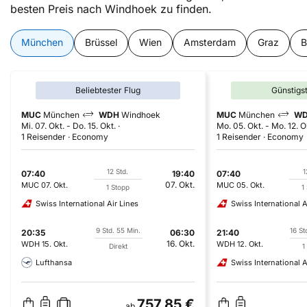
besten Preis nach Windhoek zu finden.
München
Brüssel
Wien
Amsterdam
Graz
B
Beliebtester Flug
Günstigs
MUC
München
WDH
Windhoek
MUC
München
W
Mi. 07. Okt.
-
Do. 15. Okt.
Mo. 05. Okt.
-
Mo. 12. O
1 Reisender
Economy
1 Reisender
Economy
12 Std.
1
07:40
19:40
07:40
07. Okt.
MUC
07. Okt.
MUC
05. Okt.
1 Stopp
1
Swiss International Air Lines
Swiss International A
9 Std. 55 Min.
16 St
20:35
06:30
21:40
16. Okt.
WDH
15. Okt.
WDH
12. Okt.
Direkt
1
Lufthansa
Swiss International A
757,85 €
ab