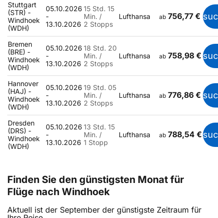
Stuttgart
05.10.2026
15 Std. 15
(STR) -
756,77 €
su
-
Min. /
Lufthansa
ab
Windhoek
13.10.2026
2 Stopps
(WDH)
Bremen
05.10.2026
18 Std. 20
(BRE) -
758,98 €
su
-
Min. /
Lufthansa
ab
Windhoek
13.10.2026
2 Stopps
(WDH)
Hannover
05.10.2026
19 Std. 05
(HAJ) -
776,86 €
su
-
Min. /
Lufthansa
ab
Windhoek
13.10.2026
2 Stopps
(WDH)
Dresden
05.10.2026
13 Std. 15
(DRS) -
788,54 €
su
-
Min. /
Lufthansa
ab
Windhoek
13.10.2026
1 Stopp
(WDH)
Finden Sie den günstigsten Monat für
Flüge nach Windhoek
Aktuell ist der September der günstigste Zeitraum für
Ihre Reise.