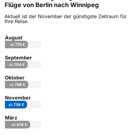
Flüge von Berlin nach Winnipeg
Aktuell ist der November der günstigste Zeitraum für
Ihre Reise.
August
ab
775 €
September
ab
764 €
Oktober
ab
788 €
November
ab
738 €
März
ab
878 €