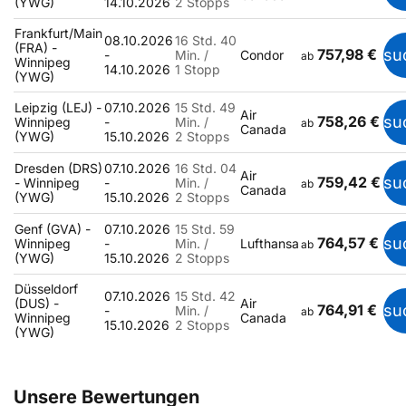
(YWG)
14.10.2026
2 Stopps
Frankfurt/Main
08.10.2026
16 Std. 40
(FRA) -
757,98 €
su
-
Min. /
Condor
ab
Winnipeg
14.10.2026
1 Stopp
(YWG)
Leipzig (LEJ) -
07.10.2026
15 Std. 49
Air
758,26 €
su
Winnipeg
-
Min. /
ab
Canada
(YWG)
15.10.2026
2 Stopps
Dresden (DRS)
07.10.2026
16 Std. 04
Air
759,42 €
su
- Winnipeg
-
Min. /
ab
Canada
(YWG)
15.10.2026
2 Stopps
Genf (GVA) -
07.10.2026
15 Std. 59
764,57 €
su
Winnipeg
-
Min. /
Lufthansa
ab
(YWG)
15.10.2026
2 Stopps
Düsseldorf
07.10.2026
15 Std. 42
(DUS) -
Air
764,91 €
su
-
Min. /
ab
Winnipeg
Canada
15.10.2026
2 Stopps
(YWG)
Unsere Bewertungen