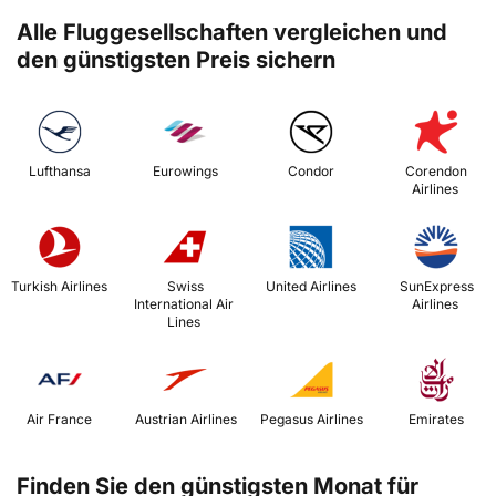
Alle Fluggesellschaften vergleichen und
den günstigsten Preis sichern
 Lufthansa 
 Eurowings 
 Condor 
 Corendon 
Airlines 
 Turkish Airlines 
 Swiss 
 United Airlines 
 SunExpress 
International Air 
Airlines 
Lines 
 Air France 
 Austrian Airlines 
 Pegasus Airlines 
 Emirates 
Finden Sie den günstigsten Monat für