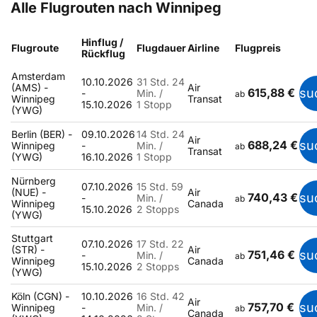
Alle Flugrouten nach Winnipeg
Hinflug /
Flugroute
Flugdauer
Airline
Flugpreis
Rückflug
Amsterdam
10.10.2026
31 Std. 24
(AMS) -
Air
615,88 €
su
-
Min. /
ab
Winnipeg
Transat
15.10.2026
1 Stopp
(YWG)
Berlin (BER) -
09.10.2026
14 Std. 24
Air
688,24 €
su
Winnipeg
-
Min. /
ab
Transat
(YWG)
16.10.2026
1 Stopp
Nürnberg
07.10.2026
15 Std. 59
(NUE) -
Air
740,43 €
su
-
Min. /
ab
Winnipeg
Canada
15.10.2026
2 Stopps
(YWG)
Stuttgart
07.10.2026
17 Std. 22
(STR) -
Air
751,46 €
su
-
Min. /
ab
Winnipeg
Canada
15.10.2026
2 Stopps
(YWG)
Köln (CGN) -
10.10.2026
16 Std. 42
Air
757,70 €
su
Winnipeg
-
Min. /
ab
Canada