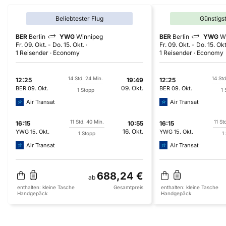
Beliebtester Flug
Günstigs
BER
Berlin
YWG
Winnipeg
BER
Berlin
YWG
W
Fr. 09. Okt.
-
Do. 15. Okt.
Fr. 09. Okt.
-
Do. 15. Okt
1 Reisender
Economy
1 Reisender
Economy
14 Std. 24 Min.
14 Std
12:25
19:49
12:25
09. Okt.
BER
09. Okt.
BER
09. Okt.
1 Stopp
1 
Air Transat
Air Transat
11 Std. 40 Min.
11 St
16:15
10:55
16:15
16. Okt.
YWG
15. Okt.
YWG
15. Okt.
1 Stopp
1
Air Transat
Air Transat
688,24 €
ab
enthalten:
kleine Tasche
Gesamtpreis
enthalten:
kleine Tasche
Handgepäck
Handgepäck