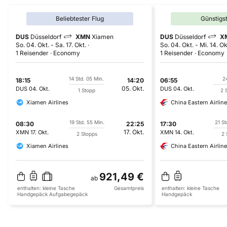
Beliebtester Flug
Günstigs
DUS
Düsseldorf
XMN
Xiamen
DUS
Düsseldorf
X
So. 04. Okt.
-
Sa. 17. Okt.
So. 04. Okt.
-
Mi. 14. Ok
1 Reisender
Economy
1 Reisender
Economy
14 Std. 05 Min.
2
18:15
14:20
06:55
05. Okt.
DUS
04. Okt.
DUS
04. Okt.
1 Stopp
2 
Xiamen Airlines
China Eastern Airlin
19 Std. 55 Min.
21 St
08:30
22:25
17:30
17. Okt.
XMN
17. Okt.
XMN
14. Okt.
2 Stopps
2 
Xiamen Airlines
China Eastern Airlin
921,49 €
ab
enthalten:
kleine Tasche
Gesamtpreis
enthalten:
kleine Tasche
Handgepäck
Aufgabegepäck
Handgepäck