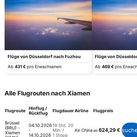
Flüge von Düsseldorf nach Fuzhou
Flüge von Düsseldo
Ab
431 €
pro Erwachsenen
Ab
469 €
pro Erwac
Alle Flugrouten nach Xiamen
Hinflug /
Flugroute
Flugdauer
Airline
Flugpreis
Rückflug
Brüssel
04.10.2026
19 Std. 20
(BRU) -
624,29 €
such
-
Min. /
Air China
ab
Xiamen
14.10.2026
1 Stopp