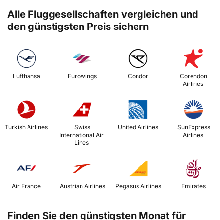
Alle Fluggesellschaften vergleichen und
den günstigsten Preis sichern
 Lufthansa 
 Eurowings 
 Condor 
 Corendon 
Airlines 
 Turkish Airlines 
 Swiss 
 United Airlines 
 SunExpress 
International Air 
Airlines 
Lines 
 Air France 
 Austrian Airlines 
 Pegasus Airlines 
 Emirates 
Finden Sie den günstigsten Monat für