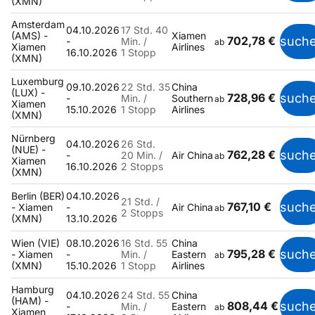
(XMN)
Amsterdam
04.10.2026
17 Std. 40
(AMS) -
Xiamen
702,78 €
such
-
Min. /
ab
Xiamen
Airlines
16.10.2026
1 Stopp
(XMN)
Luxemburg
09.10.2026
22 Std. 35
China
(LUX) -
728,96 €
such
-
Min. /
Southern
ab
Xiamen
15.10.2026
1 Stopp
Airlines
(XMN)
Nürnberg
04.10.2026
26 Std.
(NUE) -
762,28 €
such
-
20 Min. /
Air China
ab
Xiamen
16.10.2026
2 Stopps
(XMN)
Berlin (BER)
04.10.2026
21 Std. /
767,10 €
such
- Xiamen
-
Air China
ab
2 Stopps
(XMN)
13.10.2026
Wien (VIE)
08.10.2026
16 Std. 55
China
795,28 €
such
- Xiamen
-
Min. /
Eastern
ab
(XMN)
15.10.2026
1 Stopp
Airlines
Hamburg
04.10.2026
24 Std. 55
China
(HAM) -
808,44 €
such
-
Min. /
Eastern
ab
Xiamen