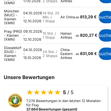
17.10.2026
2 Stopps
Airlines
(XMN)
München
04.10.2026
14 Std. 25
(MUC) -
813,29 €
such
-
Min. /
Air China
ab
Xiamen
12.10.2026
1 Stopp
(XMN)
Prag (PRG)
09.10.2026
15 Std. /
Hainan
820,27 €
such
- Xiamen
-
ab
1 Stopp
Airlines
(XMN)
12.10.2026
Düsseldorf
04.10.2026
China
(DUS) -
24 Std. /
831,06 €
such
-
Eastern
ab
Xiamen
2 Stopps
15.10.2026
Airlines
(XMN)
Unsere Bewertungen
5
/ 5
7.274 Bewertungen in den letzten 12 Monaten
für Flug
37.664 Bewertungen (gesamt)