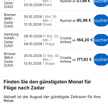
57,98 €
suche
-
Min. /
Ryanair
ab
Zadar
20.10.2026
Direkt
(ZAD)
Bremen
05.10.2026
1 Std. 55
(BRE) -
95,98 €
suche
-
Min. /
Ryanair
ab
Zadar
12.10.2026
Direkt
(ZAD)
Hamburg
06.10.2026
11 Std. 20
(HAM) -
Croatia
164,20 €
suche
-
Min. /
ab
Zadar
Airlines
09.10.2026
1 Stopp
(ZAD)
Brüssel
05.10.2026
12 Std. 40
(BRU) -
Croatia
177,82 €
suche
-
Min. /
ab
Zadar
Airlines
13.10.2026
1 Stopp
(ZAD)
Finden Sie den günstigsten Monat für
Flüge nach Zadar
Aktuell ist der August der günstigste Zeitraum für Ihre
Reise.