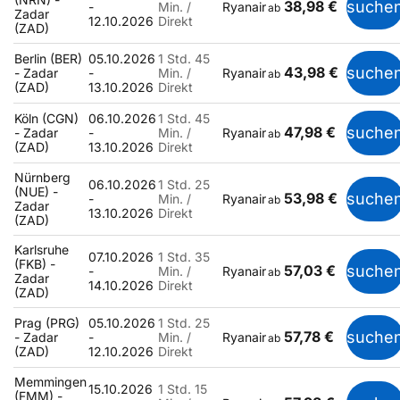
38,98 €
suche
-
Min. /
Ryanair
ab
Zadar
12.10.2026
Direkt
(ZAD)
Berlin (BER)
05.10.2026
1 Std. 45
43,98 €
suche
- Zadar
-
Min. /
Ryanair
ab
(ZAD)
13.10.2026
Direkt
Köln (CGN)
06.10.2026
1 Std. 45
47,98 €
suche
- Zadar
-
Min. /
Ryanair
ab
(ZAD)
13.10.2026
Direkt
Nürnberg
06.10.2026
1 Std. 25
(NUE) -
53,98 €
suche
-
Min. /
Ryanair
ab
Zadar
13.10.2026
Direkt
(ZAD)
Karlsruhe
07.10.2026
1 Std. 35
(FKB) -
57,03 €
suche
-
Min. /
Ryanair
ab
Zadar
14.10.2026
Direkt
(ZAD)
Prag (PRG)
05.10.2026
1 Std. 25
57,78 €
suche
- Zadar
-
Min. /
Ryanair
ab
(ZAD)
12.10.2026
Direkt
Memmingen
15.10.2026
1 Std. 15
(FMM) -