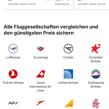
enthalten:
kleine Tasche
Gesamtpreis
enthalten:
kleine Tasche
Alle Fluggesellschaften vergleichen und
den günstigsten Preis sichern
 Lufthansa 
 Eurowings 
 Condor 
 Corendon 
Airlines 
 Turkish Airlines 
 Swiss 
 United Airlines 
 SunExpress 
International Air 
Airlines 
Lines 