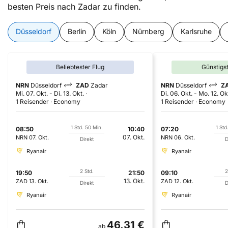
besten Preis nach Zadar zu finden.
Düsseldorf
Berlin
Köln
Nürnberg
Karlsruhe
Beliebtester Flug
Günstigs
NRN
Düsseldorf
ZAD
Zadar
NRN
Düsseldorf
Z
Mi. 07. Okt.
-
Di. 13. Okt.
Di. 06. Okt.
-
Mo. 12. Ok
1 Reisender
Economy
1 Reisender
Economy
1 Std. 50 Min.
1 Std
08:50
10:40
07:20
07. Okt.
NRN
07. Okt.
NRN
06. Okt.
Direkt
D
Ryanair
Ryanair
2 Std.
2
19:50
21:50
09:10
13. Okt.
ZAD
13. Okt.
ZAD
12. Okt.
Direkt
D
Ryanair
Ryanair
46,31 €
ab