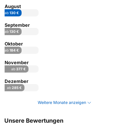
August
ab
130 €
September
ab
130 €
Oktober
ab
184 €
November
ab
377 €
Dezember
ab
285 €
Weitere Monate anzeigen
Unsere Bewertungen