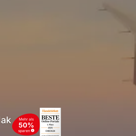
dak
Mehr als
50%
sparen