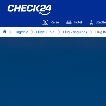
Reise
Hotel
Städte
Flug-Vergleich
Flugziele
Flüge Türkei
Flug Zonguldak
Flug K