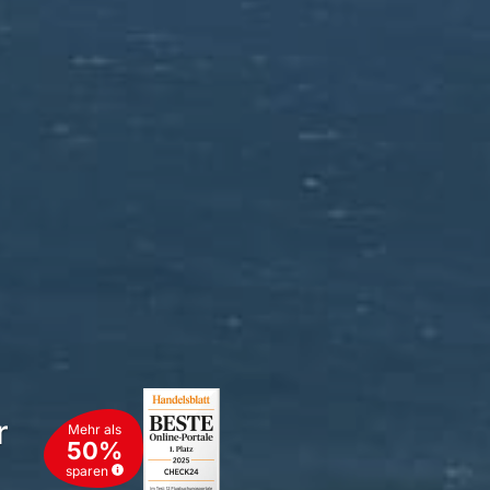
r
Mehr als
50%
sparen