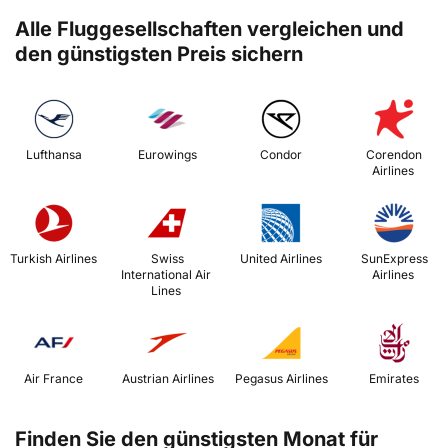
Alle Fluggesellschaften vergleichen und
den günstigsten Preis sichern
 Lufthansa 
 Eurowings 
 Condor 
 Corendon 
Airlines 
 Turkish Airlines 
 Swiss 
 United Airlines 
 SunExpress 
International Air 
Airlines 
Lines 
 Air France 
 Austrian Airlines 
 Pegasus Airlines 
 Emirates 
Finden Sie den günstigsten Monat für