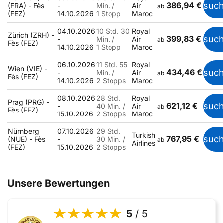
386,94 €
suc
(FRA) - Fès
-
Min. /
Air
ab
(FEZ)
14.10.2026
1 Stopp
Maroc
04.10.2026
10 Std. 30
Royal
Zürich (ZRH) -
399,83 €
suc
-
Min. /
Air
ab
Fès (FEZ)
14.10.2026
1 Stopp
Maroc
06.10.2026
11 Std. 55
Royal
Wien (VIE) -
434,46 €
suc
-
Min. /
Air
ab
Fès (FEZ)
14.10.2026
2 Stopps
Maroc
08.10.2026
28 Std.
Royal
Prag (PRG) -
621,12 €
suc
-
40 Min. /
Air
ab
Fès (FEZ)
15.10.2026
2 Stopps
Maroc
Nürnberg
07.10.2026
29 Std.
Turkish
767,95 €
suc
(NUE) - Fès
-
30 Min. /
ab
Airlines
(FEZ)
15.10.2026
2 Stopps
Unsere Bewertungen
5
/ 5