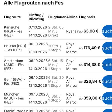
Alle Flugrouten nach Fès
Hinflug /
Flugroute
Flugdauer
Airline
Flugpreis
Rückflug
Karlsruhe
07.10.2026
2 Std. 05
63,98 €
suc
(FKB) - Fès
-
Min. /
Ryanair
ab
(FEZ)
14.10.2026
Direkt
06.10.2026
Royal
Brüssel (BRU)
11 Std. /
176,49 €
suc
-
Air
ab
- Fès (FEZ)
1 Stopp
13.10.2026
Maroc
Amsterdam
06.10.2026
6 Std. 15
Royal
314,38 €
suc
(AMS) - Fès
-
Min. /
Air
ab
(FEZ)
14.10.2026
1 Stopp
Maroc
06.10.2026
6 Std. 20
Royal
Genf (GVA) -
326,84 €
suc
-
Min. /
Air
ab
Fès (FEZ)
12.10.2026
1 Stopp
Maroc
München
09.10.2026
Royal
6 Std. /
359,80 €
suc
(MUC) - Fès
-
Air
ab
1 Stopp
(FEZ)
14.10.2026
Maroc
Frankfurt/Main
09.10.2026
6 Std. 25
Royal