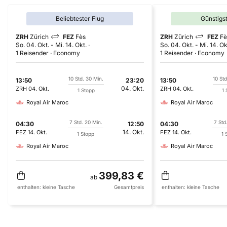
Beliebtester Flug
Günstigs
ZRH
Zürich
FEZ
Fès
ZRH
Zürich
FEZ
Fè
So. 04. Okt.
-
Mi. 14. Okt.
So. 04. Okt.
-
Mi. 14. Ok
1 Reisender
Economy
1 Reisender
Economy
10 Std. 30 Min.
10 Std
13:50
23:20
13:50
04. Okt.
ZRH
04. Okt.
ZRH
04. Okt.
1 Stopp
1 
Royal Air Maroc
Royal Air Maroc
7 Std. 20 Min.
7 Std
04:30
12:50
04:30
14. Okt.
FEZ
14. Okt.
FEZ
14. Okt.
1 Stopp
1 
Royal Air Maroc
Royal Air Maroc
399,83 €
ab
enthalten:
kleine Tasche
Gesamtpreis
enthalten:
kleine Tasche