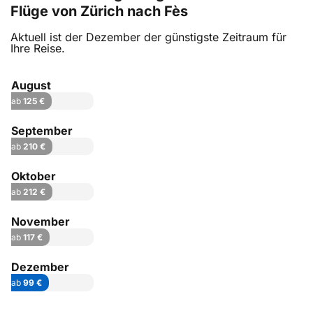
Flüge von Zürich nach Fès
Aktuell ist der Dezember der günstigste Zeitraum für
Ihre Reise.
August
ab
125 €
September
ab
210 €
Oktober
ab
212 €
November
ab
117 €
Dezember
ab
99 €