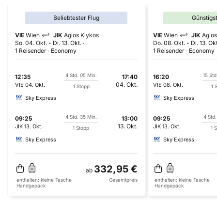
Beliebtester Flug
Günstigs
VIE
Wien
JIK
Agios Kiykos
VIE
Wien
JIK
Agios
So. 04. Okt.
-
Di. 13. Okt.
Do. 08. Okt.
-
Di. 13. Ok
1 Reisender
Economy
1 Reisender
Economy
4 Std. 05 Min.
15 Std
12:35
17:40
16:20
04. Okt.
VIE
04. Okt.
VIE
08. Okt.
1 Stopp
1 
Sky Express
Sky Express
4 Std. 35 Min.
4 Std.
09:25
13:00
09:25
13. Okt.
JIK
13. Okt.
JIK
13. Okt.
1 Stopp
1 
Sky Express
Sky Express
332,95 €
ab
enthalten:
kleine Tasche
Gesamtpreis
enthalten:
kleine Tasche
Handgepäck
Handgepäck