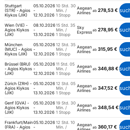
Stuttgart
05.10.2026
10 Std. 30
Aegean
278,53 €
suc
(STR) - Agios
-
Min. /
ab
Airlines
Kiykos (JIK)
12.10.2026
1 Stopp
Wien (VIE) -
08.10.2026
15 Std. 35
Sky
278,95 €
suc
Agios Kiykos
-
Min. /
ab
Express
(JIK)
13.10.2026
1 Stopp
München
05.10.2026
12 Std. 35
Aegean
315,95 €
suc
(MUC) - Agios
-
Min. /
ab
Airlines
Kiykos (JIK)
12.10.2026
1 Stopp
Brüssel (BRU)
05.10.2026
11 Std. 05
Aegean
346,88 €
suc
- Agios Kiykos
-
Min. /
ab
Airlines
(JIK)
12.10.2026
1 Stopp
Zürich (ZRH) -
05.10.2026
12 Std. 05
Aegean
347,52 €
suc
Agios Kiykos
-
Min. /
ab
Airlines
(JIK)
13.10.2026
1 Stopp
Genf (GVA) -
05.10.2026
19 Std. 30
Aegean
348,54 €
suc
Agios Kiykos
-
Min. /
ab
Airlines
(JIK)
13.10.2026
1 Stopp
Frankfurt/Main
05.10.2026
12 Std. 10
Aegean
360,17 €
suc
(FRA) - Agios
-
Min. /
ab
Airlines