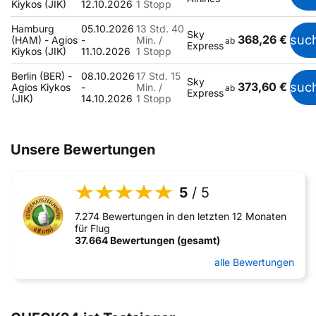
Kiykos (JIK)
12.10.2026
1 Stopp
Hamburg
05.10.2026
13 Std. 40
Sky
368,26 €
suc
(HAM) - Agios
-
Min. /
ab
Express
Kiykos (JIK)
11.10.2026
1 Stopp
Berlin (BER) -
08.10.2026
17 Std. 15
Sky
373,60 €
suc
Agios Kiykos
-
Min. /
ab
Express
(JIK)
14.10.2026
1 Stopp
Unsere Bewertungen
5
/ 5
7.274 Bewertungen in den letzten 12 Monaten
für Flug
37.664 Bewertungen (gesamt)
alle Bewertungen