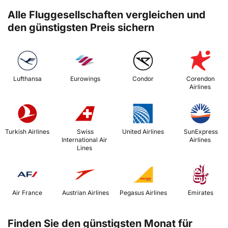
Alle Fluggesellschaften vergleichen und
den günstigsten Preis sichern
 Lufthansa 
 Eurowings 
 Condor 
 Corendon 
Airlines 
 Turkish Airlines 
 Swiss 
 United Airlines 
 SunExpress 
International Air 
Airlines 
Lines 
 Air France 
 Austrian Airlines 
 Pegasus Airlines 
 Emirates 
Finden Sie den günstigsten Monat für