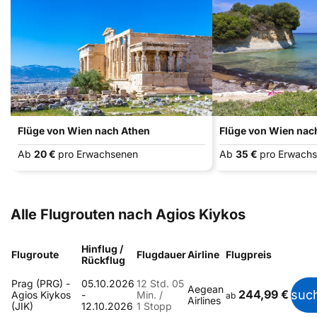
Flüge von Wien nach Athen
Flüge von Wien nac
Ab
20 €
pro Erwachsenen
Ab
35 €
pro Erwach
Alle Flugrouten nach Agios Kiykos
Hinflug /
Flugroute
Flugdauer
Airline
Flugpreis
Rückflug
Prag (PRG) -
05.10.2026
12 Std. 05
Aegean
244,99 €
suc
Agios Kiykos
-
Min. /
ab
Airlines
(JIK)
12.10.2026
1 Stopp