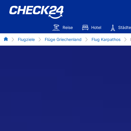
Reise
Hotel
Städte
Flug-Vergleich
Flugziele
Flüge Griechenland
Flug Karpathos