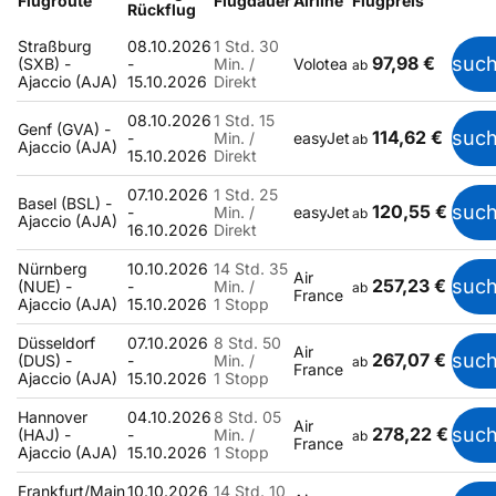
Flugroute
Flugdauer
Airline
Flugpreis
Rückflug
Straßburg
08.10.2026
1 Std. 30
97,98 €
suc
(SXB) -
-
Min. /
Volotea
ab
Ajaccio (AJA)
15.10.2026
Direkt
08.10.2026
1 Std. 15
Genf (GVA) -
114,62 €
suc
-
Min. /
easyJet
ab
Ajaccio (AJA)
15.10.2026
Direkt
07.10.2026
1 Std. 25
Basel (BSL) -
120,55 €
suc
-
Min. /
easyJet
ab
Ajaccio (AJA)
16.10.2026
Direkt
Nürnberg
10.10.2026
14 Std. 35
Air
257,23 €
suc
(NUE) -
-
Min. /
ab
France
Ajaccio (AJA)
15.10.2026
1 Stopp
Düsseldorf
07.10.2026
8 Std. 50
Air
267,07 €
suc
(DUS) -
-
Min. /
ab
France
Ajaccio (AJA)
15.10.2026
1 Stopp
Hannover
04.10.2026
8 Std. 05
Air
278,22 €
suc
(HAJ) -
-
Min. /
ab
France
Ajaccio (AJA)
15.10.2026
1 Stopp
Frankfurt/Main
10.10.2026
14 Std. 10