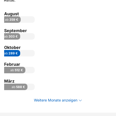
Reise.
August
ab
359 €
September
ab
303 €
Oktober
ab
289 €
Februar
ab
512 €
März
ab
588 €
Weitere Monate anzeigen