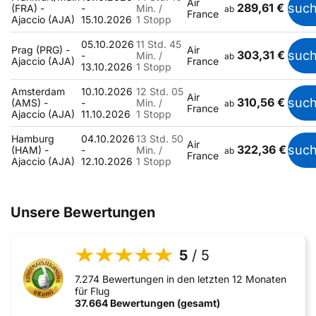
Air
289,61 €
suc
(FRA) -
-
Min. /
ab
France
Ajaccio (AJA)
15.10.2026
1 Stopp
05.10.2026
11 Std. 45
Prag (PRG) -
Air
303,31 €
suc
-
Min. /
ab
Ajaccio (AJA)
France
13.10.2026
1 Stopp
Amsterdam
10.10.2026
12 Std. 05
Air
310,56 €
suc
(AMS) -
-
Min. /
ab
France
Ajaccio (AJA)
11.10.2026
1 Stopp
Hamburg
04.10.2026
13 Std. 50
Air
322,36 €
suc
(HAM) -
-
Min. /
ab
France
Ajaccio (AJA)
12.10.2026
1 Stopp
Unsere Bewertungen
5
/ 5
7.274 Bewertungen in den letzten 12 Monaten
für Flug
37.664 Bewertungen (gesamt)