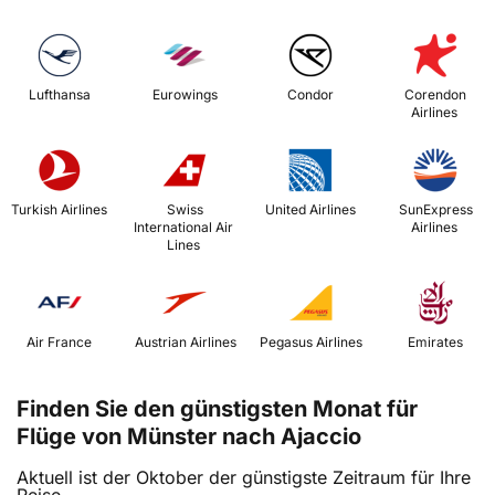
 Lufthansa 
 Eurowings 
 Condor 
 Corendon 
Airlines 
 Turkish Airlines 
 Swiss 
 United Airlines 
 SunExpress 
International Air 
Airlines 
Lines 
 Air France 
 Austrian Airlines 
 Pegasus Airlines 
 Emirates 
Finden Sie den günstigsten Monat für
Flüge von Münster nach Ajaccio
Aktuell ist der Oktober der günstigste Zeitraum für Ihre