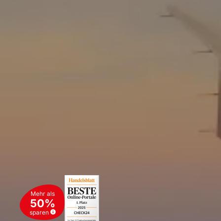
Mehr als
50%
sparen