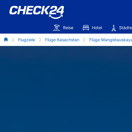
Reise
Hotel
Städte
Flug-Vergleich
Flugziele
Flüge Kasachstan
Flüge Mangistauskaya