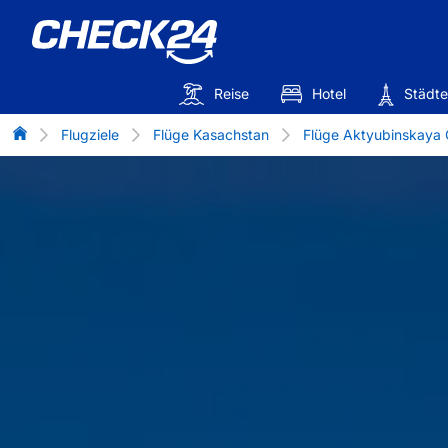
Reise
Hotel
Städte
Flug-Vergleich
Flugziele
Flüge Kasachstan
Flüge Aktyubinskaya 