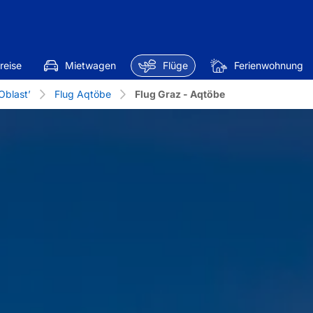
reise
Mietwagen
Flüge
Ferienwohnung
Oblast’
Flug Aqtöbe
Flug Graz - Aqtöbe