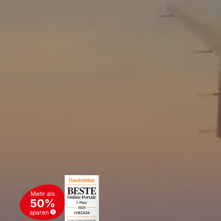
Mehr als
50%
sparen