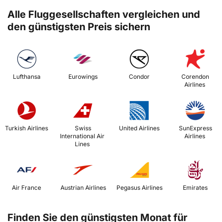
Alle Fluggesellschaften vergleichen und
den günstigsten Preis sichern
 Lufthansa 
 Eurowings 
 Condor 
 Corendon 
Airlines 
 Turkish Airlines 
 Swiss 
 United Airlines 
 SunExpress 
International Air 
Airlines 
Lines 
 Air France 
 Austrian Airlines 
 Pegasus Airlines 
 Emirates 
Finden Sie den günstigsten Monat für