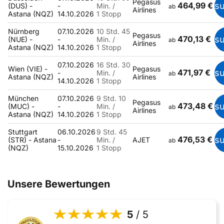
Pegasus
464,99 €
s
(DUS) -
-
Min. /
ab
Airlines
Astana (NQZ)
14.10.2026
1 Stopp
Nürnberg
07.10.2026
10 Std. 45
Pegasus
470,13 €
s
(NUE) -
-
Min. /
ab
Airlines
Astana (NQZ)
14.10.2026
1 Stopp
07.10.2026
16 Std. 30
Wien (VIE) -
Pegasus
471,97 €
s
-
Min. /
ab
Astana (NQZ)
Airlines
14.10.2026
1 Stopp
München
07.10.2026
9 Std. 10
Pegasus
473,48 €
s
(MUC) -
-
Min. /
ab
Airlines
Astana (NQZ)
14.10.2026
1 Stopp
Stuttgart
06.10.2026
9 Std. 45
476,53 €
s
(STR) - Astana
-
Min. /
AJET
ab
(NQZ)
15.10.2026
1 Stopp
Unsere Bewertungen
5
/ 5