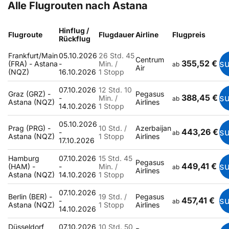
Alle Flugrouten nach Astana
Hinflug /
Flugroute
Flugdauer
Airline
Flugpreis
Rückflug
Frankfurt/Main
05.10.2026
26 Std. 45
Centrum
355,52 €
s
(FRA) - Astana
-
Min. /
ab
Air
(NQZ)
16.10.2026
1 Stopp
07.10.2026
12 Std. 10
Graz (GRZ) -
Pegasus
388,45 €
s
-
Min. /
ab
Astana (NQZ)
Airlines
14.10.2026
1 Stopp
05.10.2026
Prag (PRG) -
10 Std. /
Azerbaijan
443,26 €
s
-
ab
Astana (NQZ)
1 Stopp
Airlines
17.10.2026
Hamburg
07.10.2026
15 Std. 45
Pegasus
449,41 €
s
(HAM) -
-
Min. /
ab
Airlines
Astana (NQZ)
14.10.2026
1 Stopp
07.10.2026
Berlin (BER) -
19 Std. /
Pegasus
457,41 €
s
-
ab
Astana (NQZ)
1 Stopp
Airlines
14.10.2026
Düsseldorf
07.10.2026
10 Std. 50