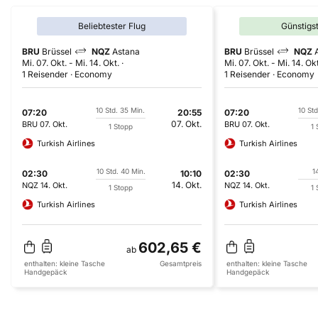
Beliebtester Flug
Günstigs
BRU
Brüssel
NQZ
Astana
BRU
Brüssel
NQZ
Mi. 07. Okt.
-
Mi. 14. Okt.
Mi. 07. Okt.
-
Mi. 14. Okt
1 Reisender
Economy
1 Reisender
Economy
10 Std. 35 Min.
10 Std
07:20
20:55
07:20
07. Okt.
BRU
07. Okt.
BRU
07. Okt.
1 Stopp
1 
Turkish Airlines
Turkish Airlines
10 Std. 40 Min.
1
02:30
10:10
02:30
14. Okt.
NQZ
14. Okt.
NQZ
14. Okt.
1 Stopp
1 
Turkish Airlines
Turkish Airlines
602,65 €
ab
enthalten:
kleine Tasche
Gesamtpreis
enthalten:
kleine Tasche
Handgepäck
Handgepäck