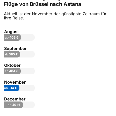
Flüge von Brüssel nach Astana
Aktuell ist der November der günstigste Zeitraum für
Ihre Reise.
August
ab
409 €
September
ab
385 €
Oktober
ab
404 €
November
ab
314 €
Dezember
ab
491 €