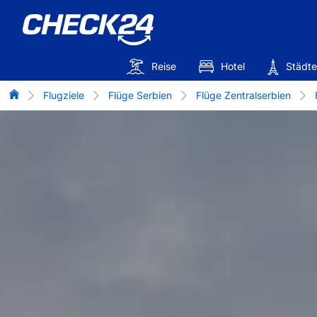
Reise
Hotel
Städte
Flug-Vergleich
Flugziele
Flüge Serbien
Flüge Zentralserbien