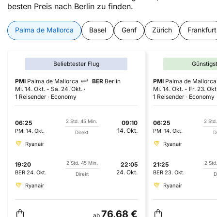
besten Preis nach Berlin zu finden.
Palma de Mallorca
Basel
Genf
Zürich
Frankfurt
Beliebtester Flug
Günstigs
PMI
Palma de Mallorca
BER
Berlin
PMI
Palma de Mallorca
Mi. 14. Okt.
-
Sa. 24. Okt.
Mi. 14. Okt.
-
Fr. 23. Okt
1 Reisender
Economy
1 Reisender
Economy
2 Std. 45 Min.
2 Std
06:25
09:10
06:25
14. Okt.
PMI
14. Okt.
PMI
14. Okt.
Direkt
D
Ryanair
Ryanair
2 Std. 45 Min.
2 Std
19:20
22:05
21:25
24. Okt.
BER
24. Okt.
BER
23. Okt.
Direkt
D
Ryanair
Ryanair
76,68 €
ab