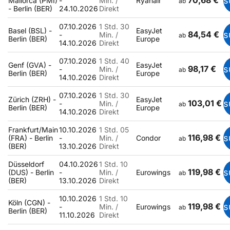
70,68 €
s
Mallorca (PMI)
-
Min. /
Ryanair
ab
- Berlin (BER)
24.10.2026
Direkt
07.10.2026
1 Std. 30
Basel (BSL) -
EasyJet
84,54 €
s
-
Min. /
ab
Berlin (BER)
Europe
14.10.2026
Direkt
07.10.2026
1 Std. 40
Genf (GVA) -
EasyJet
98,17 €
s
-
Min. /
ab
Berlin (BER)
Europe
14.10.2026
Direkt
07.10.2026
1 Std. 30
Zürich (ZRH) -
EasyJet
103,01 €
s
-
Min. /
ab
Berlin (BER)
Europe
14.10.2026
Direkt
Frankfurt/Main
10.10.2026
1 Std. 05
116,98 €
s
(FRA) - Berlin
-
Min. /
Condor
ab
(BER)
13.10.2026
Direkt
Düsseldorf
04.10.2026
1 Std. 10
119,98 €
s
(DUS) - Berlin
-
Min. /
Eurowings
ab
(BER)
13.10.2026
Direkt
10.10.2026
1 Std. 10
Köln (CGN) -
119,98 €
s
-
Min. /
Eurowings
ab
Berlin (BER)
11.10.2026
Direkt