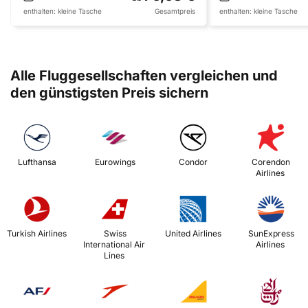
enthalten:
kleine Tasche
Gesamtpreis
enthalten:
kleine Tasche
Alle Fluggesellschaften vergleichen und
den günstigsten Preis sichern
 Lufthansa 
 Eurowings 
 Condor 
 Corendon 
Airlines 
 Turkish Airlines 
 Swiss 
 United Airlines 
 SunExpress 
International Air 
Airlines 
Lines 