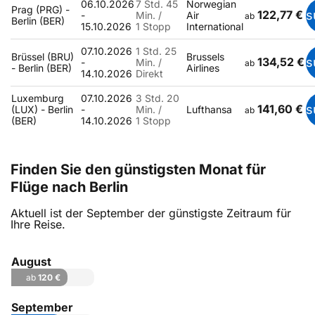
06.10.2026
7 Std. 45
Norwegian
Prag (PRG) -
122,77 €
s
-
Min. /
Air
ab
Berlin (BER)
15.10.2026
1 Stopp
International
07.10.2026
1 Std. 25
Brüssel (BRU)
Brussels
134,52 €
s
-
Min. /
ab
- Berlin (BER)
Airlines
14.10.2026
Direkt
Luxemburg
07.10.2026
3 Std. 20
141,60 €
s
(LUX) - Berlin
-
Min. /
Lufthansa
ab
(BER)
14.10.2026
1 Stopp
Finden Sie den günstigsten Monat für
Flüge nach Berlin
Aktuell ist der September der günstigste Zeitraum für
Ihre Reise.
August
ab
120 €
September