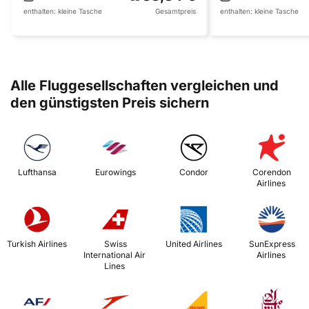
enthalten:
kleine Tasche
Gesamtpreis
enthalten:
kleine Tasche
Alle Fluggesellschaften vergleichen und
den günstigsten Preis sichern
 Lufthansa 
 Eurowings 
 Condor 
 Corendon 
Airlines 
 Turkish Airlines 
 Swiss 
 United Airlines 
 SunExpress 
International Air 
Airlines 
Lines 