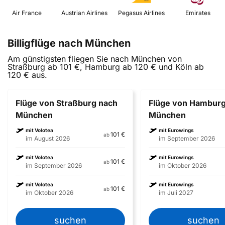
 Air France 
 Austrian Airlines 
 Pegasus Airlines 
 Emirates 
Billigflüge nach München
Am günstigsten fliegen Sie nach München von
Straßburg ab 101 €, Hamburg ab 120 € und Köln ab
120 € aus.
Flüge von Straßburg nach
Flüge von Hamburg
München
München
mit Volotea
mit Eurowings
101 €
ab
im August 2026
im September 2026
mit Volotea
mit Eurowings
101 €
ab
im September 2026
im Oktober 2026
mit Volotea
mit Eurowings
101 €
ab
im Oktober 2026
im Juli 2027
suchen
suchen