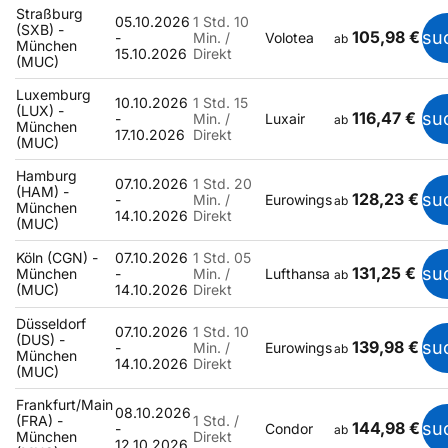
Straßburg
05.10.2026
1 Std. 10
(SXB) -
105,98 €
su
-
Min. /
Volotea
ab
München
15.10.2026
Direkt
(MUC)
Luxemburg
10.10.2026
1 Std. 15
(LUX) -
116,47 €
su
-
Min. /
Luxair
ab
München
17.10.2026
Direkt
(MUC)
Hamburg
07.10.2026
1 Std. 20
(HAM) -
128,23 €
su
-
Min. /
Eurowings
ab
München
14.10.2026
Direkt
(MUC)
Köln (CGN) -
07.10.2026
1 Std. 05
131,25 €
su
München
-
Min. /
Lufthansa
ab
(MUC)
14.10.2026
Direkt
Düsseldorf
07.10.2026
1 Std. 10
(DUS) -
139,98 €
su
-
Min. /
Eurowings
ab
München
14.10.2026
Direkt
(MUC)
Frankfurt/Main
08.10.2026
(FRA) -
1 Std. /
144,98 €
su
-
Condor
ab
München
Direkt
12.10.2026