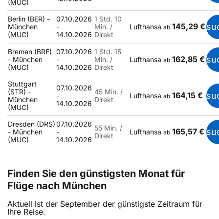
(MUC)
Berlin (BER) -
07.10.2026
1 Std. 10
145,29 €
su
München
-
Min. /
Lufthansa
ab
(MUC)
14.10.2026
Direkt
Bremen (BRE)
07.10.2026
1 Std. 15
162,85 €
su
- München
-
Min. /
Lufthansa
ab
(MUC)
14.10.2026
Direkt
Stuttgart
07.10.2026
(STR) -
45 Min. /
164,15 €
su
-
Lufthansa
ab
München
Direkt
14.10.2026
(MUC)
Dresden (DRS)
07.10.2026
55 Min. /
165,57 €
su
- München
-
Lufthansa
ab
Direkt
(MUC)
14.10.2026
Finden Sie den günstigsten Monat für
Flüge nach München
Aktuell ist der September der günstigste Zeitraum für
Ihre Reise.