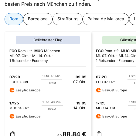
besten Preis nach München zu finden.
Rom
Barcelona
Straßburg
Palma de Mallorca
Beliebtester Flug
Günstigs
FCO
Rom
MUC
München
FCO
Rom
MUC
Mü
Mi. 07. Okt.
-
Mi. 14. Okt.
Mi. 07. Okt.
-
Mi. 14. Okt
1 Reisender
Economy
1 Reisender
Economy
1 Std. 45 Min.
1 Std
07:20
09:05
07:20
07. Okt.
FCO
07. Okt.
FCO
07. Okt.
Direkt
D
EasyJet Europe
EasyJet Europe
1 Std. 40 Min.
1 Std
17:25
19:05
17:25
14. Okt.
MUC
14. Okt.
MUC
14. Okt.
Direkt
D
EasyJet Europe
EasyJet Europe
88,84 €
ab