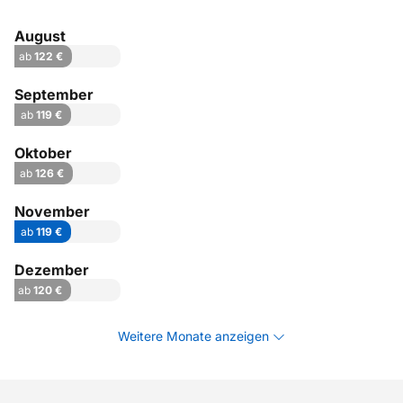
August
ab
122 €
September
ab
119 €
Oktober
ab
126 €
November
ab
119 €
Dezember
ab
120 €
Weitere Monate anzeigen