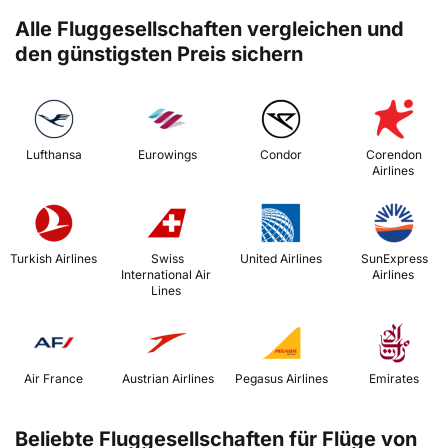
Alle Fluggesellschaften vergleichen und
den günstigsten Preis sichern
 Lufthansa 
 Eurowings 
 Condor 
 Corendon 
Airlines 
 Turkish Airlines 
 Swiss 
 United Airlines 
 SunExpress 
International Air 
Airlines 
Lines 
 Air France 
 Austrian Airlines 
 Pegasus Airlines 
 Emirates 
Beliebte Fluggesellschaften für Flüge von