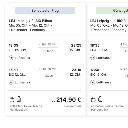
Beliebtester Flug
Günstigs
LEJ
Leipzig
BIO
Bilbao
LEJ
Leipzig
BIO
Bi
Mo. 05. Okt.
-
Mo. 12. Okt.
Mo. 05. Okt.
-
Mo. 12. O
1 Reisender
Economy
1 Reisender
Economy
4 Std. 50 Min.
4 Std
18:35
23:25
18:35
05. Okt.
LEJ
05. Okt.
LEJ
05. Okt.
1 Stopp
1 
Lufthansa
Lufthansa
5 Std. 20 Min.
5 Std
17:50
23:10
17:50
12. Okt.
BIO
12. Okt.
BIO
12. Okt.
1 Stopp
1 
Lufthansa
Lufthansa
214,90 €
ab
enthalten:
kleine Tasche
Gesamtpreis
enthalten:
kleine Tasche
Handgepäck
Handgepäck