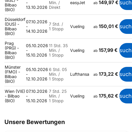
(BSL) -
149,97 €
such
-
Min. /
easyJet
ab
Bilbao
13.10.2026
Direkt
(BIO)
Düsseldorf
07.10.2026
(DUS) -
7 Std. /
150,01 €
such
-
Vueling
ab
Bilbao
1 Stopp
14.10.2026
(BIO)
Prag
05.10.2026
11 Std. 35
(PRG) -
157,99 €
such
-
Min. /
Vueling
ab
Bilbao
15.10.2026
1 Stopp
(BIO)
Münster
05.10.2026
6 Std. 05
(FMO) -
173,22 €
such
-
Min. /
Lufthansa
ab
Bilbao
12.10.2026
1 Stopp
(BIO)
Wien (VIE)
07.10.2026
7 Std. 25
175,62 €
such
- Bilbao
-
Min. /
Vueling
ab
(BIO)
15.10.2026
1 Stopp
Unsere Bewertungen