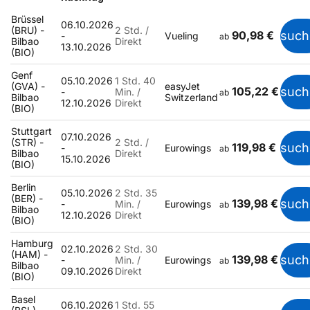
Brüssel
06.10.2026
(BRU) -
2 Std. /
90,98 €
such
-
Vueling
ab
Bilbao
Direkt
13.10.2026
(BIO)
Genf
05.10.2026
1 Std. 40
(GVA) -
easyJet
105,22 €
such
-
Min. /
ab
Bilbao
Switzerland
12.10.2026
Direkt
(BIO)
Stuttgart
07.10.2026
(STR) -
2 Std. /
119,98 €
such
-
Eurowings
ab
Bilbao
Direkt
15.10.2026
(BIO)
Berlin
05.10.2026
2 Std. 35
(BER) -
139,98 €
such
-
Min. /
Eurowings
ab
Bilbao
12.10.2026
Direkt
(BIO)
Hamburg
02.10.2026
2 Std. 30
(HAM) -
139,98 €
such
-
Min. /
Eurowings
ab
Bilbao
09.10.2026
Direkt
(BIO)
Basel
06.10.2026
1 Std. 55