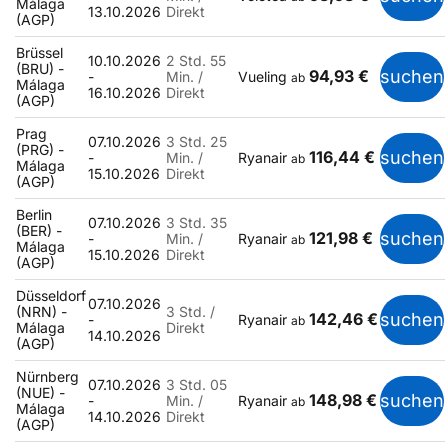
Málaga
13.10.2026
Direkt
(AGP)
Brüssel
10.10.2026
2 Std. 55
(BRU) -
94,93 €
suchen
-
Min. /
Vueling
ab
Málaga
16.10.2026
Direkt
(AGP)
Prag
07.10.2026
3 Std. 25
(PRG) -
116,44 €
suchen
-
Min. /
Ryanair
ab
Málaga
15.10.2026
Direkt
(AGP)
Berlin
07.10.2026
3 Std. 35
(BER) -
121,98 €
suchen
-
Min. /
Ryanair
ab
Málaga
15.10.2026
Direkt
(AGP)
Düsseldorf
07.10.2026
(NRN) -
3 Std. /
142,46 €
suchen
-
Ryanair
ab
Málaga
Direkt
14.10.2026
(AGP)
Nürnberg
07.10.2026
3 Std. 05
(NUE) -
148,98 €
suchen
-
Min. /
Ryanair
ab
Málaga
14.10.2026
Direkt
(AGP)