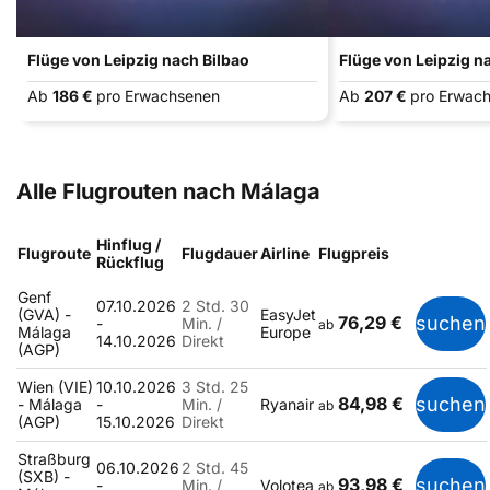
Flüge von Leipzig nach Bilbao
Flüge von Leipzig n
Ab
186 €
pro Erwachsenen
Ab
207 €
pro Erwac
Alle Flugrouten nach Málaga
Hinflug /
Flugroute
Flugdauer
Airline
Flugpreis
Rückflug
Genf
07.10.2026
2 Std. 30
(GVA) -
EasyJet
76,29 €
suchen
-
Min. /
ab
Málaga
Europe
14.10.2026
Direkt
(AGP)
Wien (VIE)
10.10.2026
3 Std. 25
84,98 €
suchen
- Málaga
-
Min. /
Ryanair
ab
(AGP)
15.10.2026
Direkt
Straßburg
06.10.2026
2 Std. 45
(SXB) -
93,98 €
suchen
-
Min. /
Volotea
ab