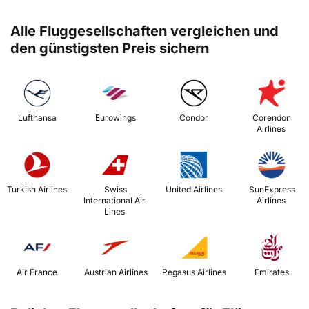
Alle Fluggesellschaften vergleichen und
den günstigsten Preis sichern
 Lufthansa 
 Eurowings 
 Condor 
 Corendon 
Airlines 
 Turkish Airlines 
 Swiss 
 United Airlines 
 SunExpress 
International Air 
Airlines 
Lines 
 Air France 
 Austrian Airlines 
 Pegasus Airlines 
 Emirates 