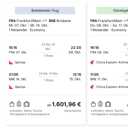
Beliebtester Flug
Günstigs
FRA
Frankfurt/Main
BNE
Brisbane
FRA
Frankfurt/Main
Mi. 07. Okt.
-
Mi. 14. Okt.
Do. 08. Okt.
-
Sa. 17. Ok
1 Reisender
Economy
1 Reisender
Economy
23 Std. 05
29 
15:15
22:20
19:10
Min.
08. Okt.
FRA
07. Okt.
FRA
08. Okt.
1 Stopp
1
Qantas
China Eastern Airlin
24 Std. 15 Min.
27
21:00
13:15
11:05
15. Okt.
BNE
14. Okt.
BNE
17. Okt.
1 Stopp
1 
Qantas
China Eastern Airlin
1.601,96 €
ab
enthalten:
kleine Tasche
Gesamtpreis
enthalten:
kleine Tasche
Handgepäck
Aufgabegepäck
Handgepäck
Aufgabegepä