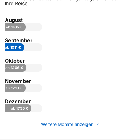
Ihre Reise.
August
ab
1185 €
September
ab
1011 €
Oktober
ab
1266 €
November
ab
1210 €
Dezember
ab
1735 €
Weitere Monate anzeigen