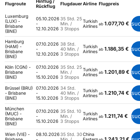
Hinflug /
Flugroute
Flugdauer
Airline
Flugpreis
Rückflug
Luxemburg
05.10.2026
35 Std. 25
(LUX) -
Turkish
1.077,70 €
su
-
Min. /
ab
Brisbane
Airlines
12.10.2026
3 Stopps
(BNE)
Hamburg
07.10.2026
38 Std.
(HAM) -
Turkish
1.186,35 €
su
-
40 Min. /
ab
Brisbane
Airlines
12.10.2026
3 Stopps
(BNE)
Köln (CGN) -
07.10.2026
35 Std. 25
Turkish
1.201,89 €
su
Brisbane
-
Min. /
ab
Airlines
(BNE)
15.10.2026
3 Stopps
Brüssel (BRU)
07.10.2026
34 Std.
Turkish
1.210,74 €
su
- Brisbane
-
40 Min. /
ab
Airlines
(BNE)
15.10.2026
3 Stopps
München
07.10.2026
35 Std. 10
(MUC) -
Turkish
1.211,74 €
su
-
Min. /
ab
Brisbane
Airlines
15.10.2026
3 Stopps
(BNE)
Wien (VIE) -
08.10.2026
35 Std. 30
China
1.243,21 €
su
Brisbane
-
Min. /
Eastern
ab