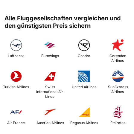
Alle Fluggesellschaften vergleichen und
den günstigsten Preis sichern
 Lufthansa 
 Eurowings 
 Condor 
 Corendon 
Airlines 
 Turkish Airlines 
 Swiss 
 United Airlines 
 SunExpress 
International Air 
Airlines 
Lines 
 Air France 
 Austrian Airlines 
 Pegasus Airlines 
 Emirates 