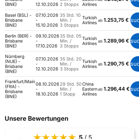
(BNE)
12.10.2026
2 Stopps
Airlines
Basel (BSL) -
07.10.2026
35 Std. 10
Turkish
1.253,75 €
su
Brisbane
-
Min. /
ab
Airlines
(BNE)
15.10.2026
3 Stopps
Berlin (BER) -
09.10.2026
35 Std. 05
Turkish
1.289,96 €
su
Brisbane
-
Min. /
ab
Airlines
(BNE)
17.10.2026
3 Stopps
Nürnberg
07.10.2026
35 Std. 20
(NUE) -
Turkish
1.290,75 €
su
-
Min. /
ab
Brisbane
Airlines
12.10.2026
3 Stopps
(BNE)
Frankfurt/Main
08.10.2026
29 Std. 50
China
(FRA) -
1.296,44 €
su
-
Min. /
Eastern
ab
Brisbane
18.10.2026
1 Stopp
Airlines
(BNE)
Unsere Bewertungen
5
/ 5