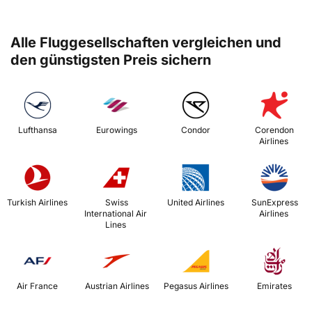
Alle Fluggesellschaften vergleichen und
den günstigsten Preis sichern
 Lufthansa 
 Eurowings 
 Condor 
 Corendon 
Airlines 
 Turkish Airlines 
 Swiss 
 United Airlines 
 SunExpress 
International Air 
Airlines 
Lines 
 Air France 
 Austrian Airlines 
 Pegasus Airlines 
 Emirates 