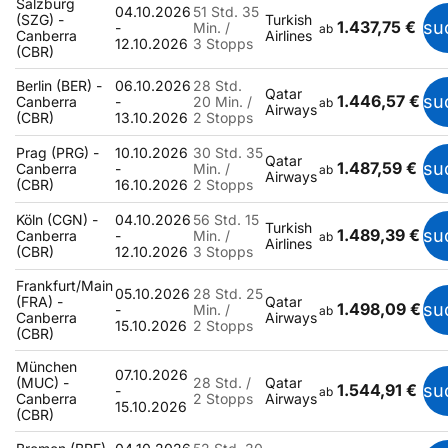
Salzburg
04.10.2026
51 Std. 35
(SZG) -
Turkish
1.437,75 €
su
-
Min. /
ab
Canberra
Airlines
12.10.2026
3 Stopps
(CBR)
Berlin (BER) -
06.10.2026
28 Std.
Qatar
1.446,57 €
su
Canberra
-
20 Min. /
ab
Airways
(CBR)
13.10.2026
2 Stopps
Prag (PRG) -
10.10.2026
30 Std. 35
Qatar
1.487,59 €
su
Canberra
-
Min. /
ab
Airways
(CBR)
16.10.2026
2 Stopps
Köln (CGN) -
04.10.2026
56 Std. 15
Turkish
1.489,39 €
su
Canberra
-
Min. /
ab
Airlines
(CBR)
12.10.2026
3 Stopps
Frankfurt/Main
05.10.2026
28 Std. 25
(FRA) -
Qatar
1.498,09 €
su
-
Min. /
ab
Canberra
Airways
15.10.2026
2 Stopps
(CBR)
München
07.10.2026
(MUC) -
28 Std. /
Qatar
1.544,91 €
su
-
ab
Canberra
2 Stopps
Airways
15.10.2026
(CBR)