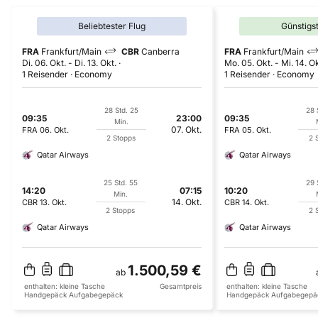
Beliebtester Flug
Günstigs
FRA
Frankfurt/Main
CBR
Canberra
FRA
Frankfurt/Main
Di. 06. Okt.
-
Di. 13. Okt.
Mo. 05. Okt.
-
Mi. 14. Ok
1 Reisender
Economy
1 Reisender
Economy
28 Std. 25
28 
09:35
23:00
09:35
Min.
07. Okt.
FRA
06. Okt.
FRA
05. Okt.
2 Stopps
2 
Qatar Airways
Qatar Airways
25 Std. 55
29 
14:20
07:15
10:20
Min.
14. Okt.
CBR
13. Okt.
CBR
14. Okt.
2 Stopps
2 
Qatar Airways
Qatar Airways
1.500,59 €
ab
enthalten:
kleine Tasche
Gesamtpreis
enthalten:
kleine Tasche
Handgepäck
Aufgabegepäck
Handgepäck
Aufgabegepä