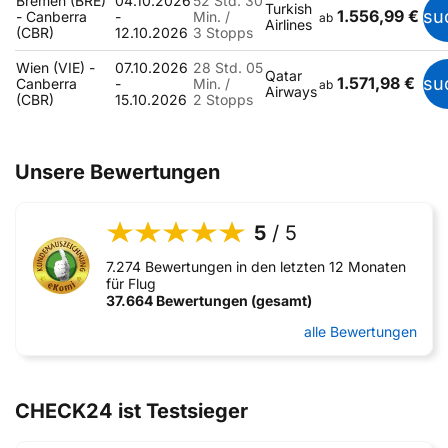
Bremen (BRE)
04.10.2026
52 Std. 30
Turkish
1.556,99 €
su
- Canberra
-
Min. /
ab
Airlines
(CBR)
12.10.2026
3 Stopps
Wien (VIE) -
07.10.2026
28 Std. 05
Qatar
1.571,98 €
su
Canberra
-
Min. /
ab
Airways
(CBR)
15.10.2026
2 Stopps
Unsere Bewertungen
5
/ 5
7.274 Bewertungen in den letzten 12 Monaten
für Flug
37.664 Bewertungen (gesamt)
alle Bewertungen
CHECK24 ist Testsieger