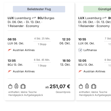
Beliebtester Flug
Günstigs
LUX
Luxemburg
BOJ
Burgas
LUX
Luxemburg
B
Di. 06. Okt.
-
Di. 13. Okt.
Di. 06. Okt.
-
Di. 13. Okt
1 Reisender
Economy
1 Reisender
Economy
4 Std. 25 Min.
7 Std
06:55
12:20
10:55
06. Okt.
LUX
06. Okt.
LUX
06. Okt.
1 Stopp
1 
Austrian Airlines
Lufthansa
6 Std. 45 Min.
6 Std
13:05
18:50
13:05
13. Okt.
BOJ
13. Okt.
BOJ
13. Okt.
1 Stopp
1 
Austrian Airlines
Austrian Airlines
251,07 €
ab
enthalten:
kleine Tasche
Gesamtpreis
enthalten:
kleine Tasche
Handgepäck
Aufgabegepäck
Handgepäck
Aufgabegepä