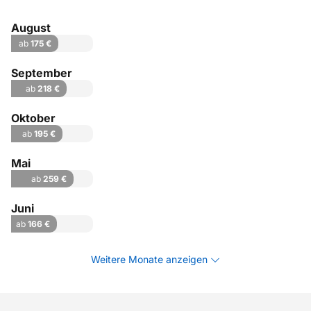
August
ab
175 €
September
ab
218 €
Oktober
ab
195 €
Mai
ab
259 €
Juni
ab
166 €
Weitere Monate anzeigen