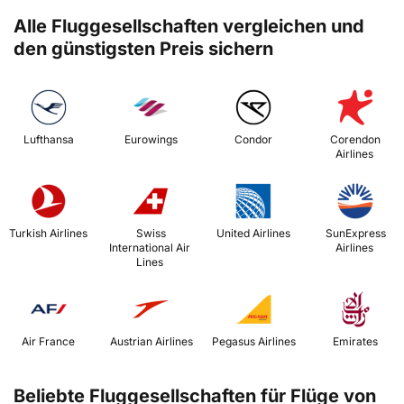
Alle Fluggesellschaften vergleichen und
den günstigsten Preis sichern
 Lufthansa 
 Eurowings 
 Condor 
 Corendon 
Airlines 
 Turkish Airlines 
 Swiss 
 United Airlines 
 SunExpress 
International Air 
Airlines 
Lines 
 Air France 
 Austrian Airlines 
 Pegasus Airlines 
 Emirates 
Beliebte Fluggesellschaften für Flüge von