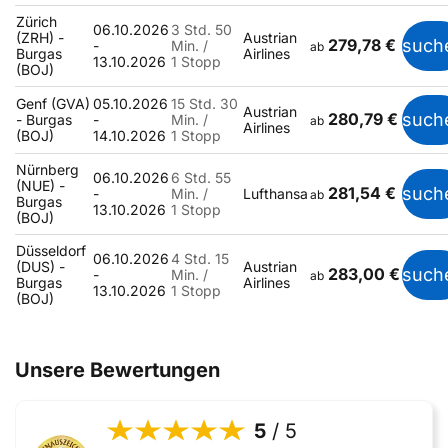
Zürich
06.10.2026
3 Std. 50
(ZRH) -
Austrian
279,78 €
such
-
Min. /
ab
Burgas
Airlines
13.10.2026
1 Stopp
(BOJ)
Genf (GVA)
05.10.2026
15 Std. 30
Austrian
280,79 €
such
- Burgas
-
Min. /
ab
Airlines
(BOJ)
14.10.2026
1 Stopp
Nürnberg
06.10.2026
6 Std. 55
(NUE) -
281,54 €
such
-
Min. /
Lufthansa
ab
Burgas
13.10.2026
1 Stopp
(BOJ)
Düsseldorf
06.10.2026
4 Std. 15
(DUS) -
Austrian
283,00 €
such
-
Min. /
ab
Burgas
Airlines
13.10.2026
1 Stopp
(BOJ)
Unsere Bewertungen
5
/ 5