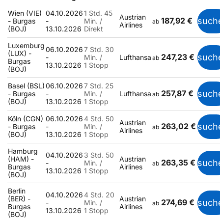
Wien (VIE)
04.10.2026
1 Std. 45
Austrian
187,92 €
such
- Burgas
-
Min. /
ab
Airlines
(BOJ)
13.10.2026
Direkt
Luxemburg
06.10.2026
7 Std. 30
(LUX) -
247,23 €
such
-
Min. /
Lufthansa
ab
Burgas
13.10.2026
1 Stopp
(BOJ)
Basel (BSL)
06.10.2026
7 Std. 25
257,87 €
such
- Burgas
-
Min. /
Lufthansa
ab
(BOJ)
13.10.2026
1 Stopp
Köln (CGN)
06.10.2026
4 Std. 50
Austrian
263,02 €
such
- Burgas
-
Min. /
ab
Airlines
(BOJ)
13.10.2026
1 Stopp
Hamburg
04.10.2026
3 Std. 50
(HAM) -
Austrian
263,35 €
such
-
Min. /
ab
Burgas
Airlines
13.10.2026
1 Stopp
(BOJ)
Berlin
04.10.2026
4 Std. 20
(BER) -
Austrian
274,69 €
such
-
Min. /
ab
Burgas
Airlines
13.10.2026
1 Stopp
(BOJ)