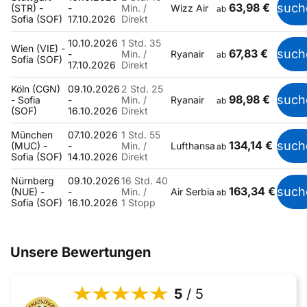
63,98 €
such
(STR) -
-
Min. /
Wizz Air
ab
Sofia (SOF)
17.10.2026
Direkt
10.10.2026
1 Std. 35
Wien (VIE) -
67,83 €
such
-
Min. /
Ryanair
ab
Sofia (SOF)
17.10.2026
Direkt
Köln (CGN)
09.10.2026
2 Std. 25
98,98 €
such
- Sofia
-
Min. /
Ryanair
ab
(SOF)
16.10.2026
Direkt
München
07.10.2026
1 Std. 55
134,14 €
such
(MUC) -
-
Min. /
Lufthansa
ab
Sofia (SOF)
14.10.2026
Direkt
Nürnberg
09.10.2026
16 Std. 40
163,34 €
such
(NUE) -
-
Min. /
Air Serbia
ab
Sofia (SOF)
16.10.2026
1 Stopp
Unsere Bewertungen
5
/ 5