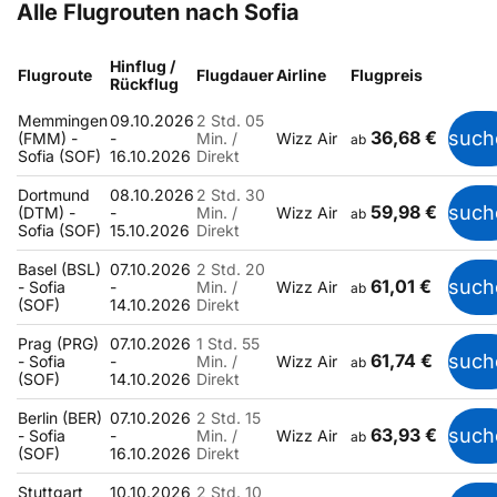
Alle Flugrouten nach Sofia
Hinflug /
Flugroute
Flugdauer
Airline
Flugpreis
Rückflug
Memmingen
09.10.2026
2 Std. 05
36,68 €
such
(FMM) -
-
Min. /
Wizz Air
ab
Sofia (SOF)
16.10.2026
Direkt
Dortmund
08.10.2026
2 Std. 30
59,98 €
such
(DTM) -
-
Min. /
Wizz Air
ab
Sofia (SOF)
15.10.2026
Direkt
Basel (BSL)
07.10.2026
2 Std. 20
61,01 €
such
- Sofia
-
Min. /
Wizz Air
ab
(SOF)
14.10.2026
Direkt
Prag (PRG)
07.10.2026
1 Std. 55
61,74 €
such
- Sofia
-
Min. /
Wizz Air
ab
(SOF)
14.10.2026
Direkt
Berlin (BER)
07.10.2026
2 Std. 15
63,93 €
such
- Sofia
-
Min. /
Wizz Air
ab
(SOF)
16.10.2026
Direkt
Stuttgart
10.10.2026
2 Std. 10