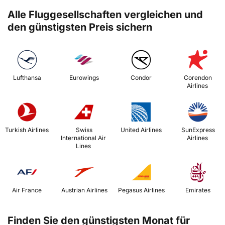
Alle Fluggesellschaften vergleichen und
den günstigsten Preis sichern
 Lufthansa 
 Eurowings 
 Condor 
 Corendon 
Airlines 
 Turkish Airlines 
 Swiss 
 United Airlines 
 SunExpress 
International Air 
Airlines 
Lines 
 Air France 
 Austrian Airlines 
 Pegasus Airlines 
 Emirates 
Finden Sie den günstigsten Monat für