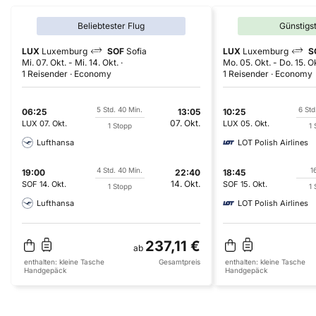
Beliebtester Flug
Günstigs
LUX
Luxemburg
SOF
Sofia
LUX
Luxemburg
S
Mi. 07. Okt.
-
Mi. 14. Okt.
Mo. 05. Okt.
-
Do. 15. O
1 Reisender
Economy
1 Reisender
Economy
5 Std. 40 Min.
6 Std
06:25
13:05
10:25
07. Okt.
LUX
07. Okt.
LUX
05. Okt.
1 Stopp
1 
Lufthansa
LOT Polish Airlines
4 Std. 40 Min.
1
19:00
22:40
18:45
14. Okt.
SOF
14. Okt.
SOF
15. Okt.
1 Stopp
1 
Lufthansa
LOT Polish Airlines
237,11 €
ab
enthalten:
kleine Tasche
Gesamtpreis
enthalten:
kleine Tasche
Handgepäck
Handgepäck