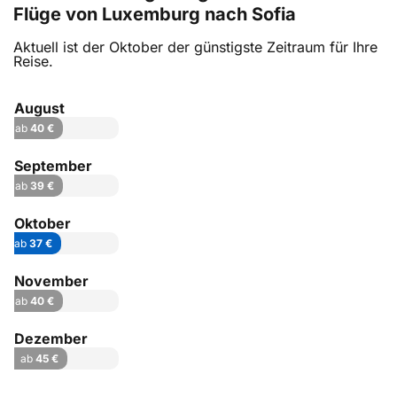
Flüge von Luxemburg nach Sofia
Aktuell ist der Oktober der günstigste Zeitraum für Ihre
Reise.
August
ab
40 €
September
ab
39 €
Oktober
ab
37 €
November
ab
40 €
Dezember
ab
45 €