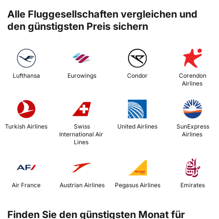
Alle Fluggesellschaften vergleichen und
den günstigsten Preis sichern
 Lufthansa 
 Eurowings 
 Condor 
 Corendon 
Airlines 
 Turkish Airlines 
 Swiss 
 United Airlines 
 SunExpress 
International Air 
Airlines 
Lines 
 Air France 
 Austrian Airlines 
 Pegasus Airlines 
 Emirates 
Finden Sie den günstigsten Monat für