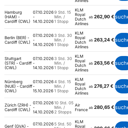
Airlines
KLM
Hamburg
07.10.2026
9 Std. 15
Royal
262,90 €
such
(HAM) -
-
Min. /
ab
Dutch
Cardiff (CWL)
14.10.2026
1 Stopp
Airlines
KLM
07.10.2026
3 Std. 30
Berlin (BER) -
Royal
263,24 €
such
-
Min. /
ab
Cardiff (CWL)
Dutch
14.10.2026
1 Stopp
Airlines
KLM
Stuttgart
07.10.2026
3 Std. 30
Royal
263,56 €
such
(STR) - Cardiff
-
Min. /
ab
Dutch
(CWL)
14.10.2026
1 Stopp
Airlines
KLM
Nürnberg
07.10.2026
4 Std. 15
Royal
276,27 €
such
(NUE) - Cardiff
-
Min. /
ab
Dutch
(CWL)
15.10.2026
1 Stopp
Airlines
07.10.2026
10 Std. 05
Zürich (ZRH) -
Air
280,65 €
such
-
Min. /
ab
Cardiff (CWL)
France
14.10.2026
2 Stopps
KLM
07.10.2026
5 Std. 50
Genf (GVA) -
Royal