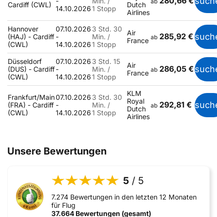
280,66 €
such
-
Min. /
ab
Cardiff (CWL)
Dutch
14.10.2026
1 Stopp
Airlines
Hannover
07.10.2026
3 Std. 30
Air
285,92 €
such
(HAJ) - Cardiff
-
Min. /
ab
France
(CWL)
14.10.2026
1 Stopp
Düsseldorf
07.10.2026
3 Std. 15
Air
286,05 €
such
(DUS) - Cardiff
-
Min. /
ab
France
(CWL)
14.10.2026
1 Stopp
KLM
Frankfurt/Main
07.10.2026
3 Std. 30
Royal
292,81 €
such
(FRA) - Cardiff
-
Min. /
ab
Dutch
(CWL)
14.10.2026
1 Stopp
Airlines
Unsere Bewertungen
5
/ 5
7.274 Bewertungen in den letzten 12 Monaten
für Flug
37.664 Bewertungen (gesamt)