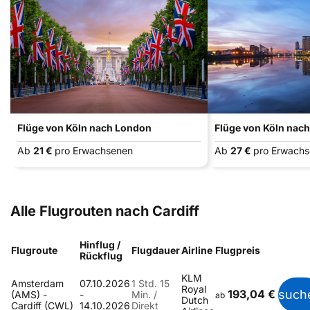
Flüge von Köln nach London
Flüge von Köln nac
Ab
21 €
pro Erwachsenen
Ab
27 €
pro Erwach
Alle Flugrouten nach Cardiff
Hinflug /
Flugroute
Flugdauer
Airline
Flugpreis
Rückflug
KLM
Amsterdam
07.10.2026
1 Std. 15
Royal
193,04 €
such
(AMS) -
-
Min. /
ab
Dutch
Cardiff (CWL)
14.10.2026
Direkt