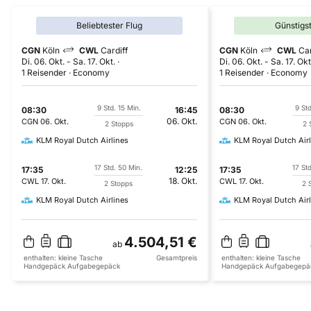
Beliebtester Flug
Günstigs
CGN
Köln
CWL
Cardiff
CGN
Köln
CWL
Car
Di. 06. Okt.
-
Sa. 17. Okt.
Di. 06. Okt.
-
Sa. 17. Okt
1 Reisender
Economy
1 Reisender
Economy
9 Std. 15 Min.
9 Std
08:30
16:45
08:30
06. Okt.
CGN
06. Okt.
CGN
06. Okt.
2 Stopps
2 
KLM Royal Dutch Airlines
KLM Royal Dutch Airl
17 Std. 50 Min.
17 St
17:35
12:25
17:35
18. Okt.
CWL
17. Okt.
CWL
17. Okt.
2 Stopps
2 
KLM Royal Dutch Airlines
KLM Royal Dutch Airl
4.504,51 €
ab
enthalten:
kleine Tasche
Gesamtpreis
enthalten:
kleine Tasche
Handgepäck
Aufgabegepäck
Handgepäck
Aufgabegepä