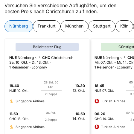
Versuchen Sie verschiedene Abflughäfen, um den
besten Preis nach Christchurch zu finden.
Nürnberg
Frankfurt
München
Stuttgart
Köln
Beliebtester Flug
Günstigs
NUE
Nürnberg
CHC
Christchurch
NUE
Nürnberg
CH
Sa. 10. Okt.
-
Di. 13. Okt.
Mi. 07. Okt.
-
Mi. 14. Okt
1 Reisender
Economy
1 Reisender
Economy
28 Std. 50
65 
18:40
10:30
18:45
Min.
12. Okt.
NUE
10. Okt.
NUE
07. Okt.
2 Stopps
3 
Singapore Airlines
Turkish Airlines
34 Std.
62 St
11:50
10:50
06:20
14. Okt.
CHC
13. Okt.
CHC
14. Okt.
2 Stopps
3 
Singapore Airlines
Turkish Airlines