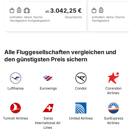
3.042,25 €
ab
enthalten:
kleine Tasche
Gesamtpreis
enthalten:
kleine Tasche
Handgepäck
Aufgabegepäck
Handgepäck
Alle Fluggesellschaften vergleichen und
den günstigsten Preis sichern
 Lufthansa 
 Eurowings 
 Condor 
 Corendon 
Airlines 
 Turkish Airlines 
 Swiss 
 United Airlines 
 SunExpress 
International Air 
Airlines 
Lines 