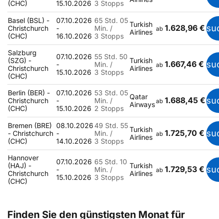
(CHC)
15.10.2026
3 Stopps
Basel (BSL) -
07.10.2026
65 Std. 05
Turkish
1.628,96 €
su
Christchurch
-
Min. /
ab
Airlines
(CHC)
16.10.2026
3 Stopps
Salzburg
07.10.2026
55 Std. 50
(SZG) -
Turkish
1.667,46 €
su
-
Min. /
ab
Christchurch
Airlines
15.10.2026
3 Stopps
(CHC)
Berlin (BER) -
07.10.2026
53 Std. 05
Qatar
1.688,45 €
su
Christchurch
-
Min. /
ab
Airways
(CHC)
15.10.2026
2 Stopps
Bremen (BRE)
08.10.2026
49 Std. 55
Turkish
1.725,70 €
su
- Christchurch
-
Min. /
ab
Airlines
(CHC)
14.10.2026
3 Stopps
Hannover
07.10.2026
65 Std. 10
(HAJ) -
Turkish
1.729,53 €
su
-
Min. /
ab
Christchurch
Airlines
15.10.2026
3 Stopps
(CHC)
Finden Sie den günstigsten Monat für