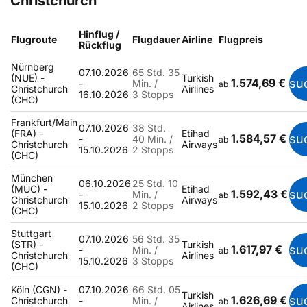
Christchurch
Hinflug /
Flugroute
Flugdauer
Airline
Flugpreis
Rückflug
Nürnberg
07.10.2026
65 Std. 35
(NUE) -
Turkish
1.574,69 €
su
-
Min. /
ab
Christchurch
Airlines
16.10.2026
3 Stopps
(CHC)
Frankfurt/Main
07.10.2026
38 Std.
(FRA) -
Etihad
1.584,57 €
su
-
40 Min. /
ab
Christchurch
Airways
15.10.2026
2 Stopps
(CHC)
München
06.10.2026
25 Std. 10
(MUC) -
Etihad
1.592,43 €
su
-
Min. /
ab
Christchurch
Airways
15.10.2026
2 Stopps
(CHC)
Stuttgart
07.10.2026
56 Std. 35
(STR) -
Turkish
1.617,97 €
su
-
Min. /
ab
Christchurch
Airlines
15.10.2026
3 Stopps
(CHC)
Köln (CGN) -
07.10.2026
66 Std. 05
Turkish
1.626,69 €
su
Christchurch
-
Min. /
ab
Airlines