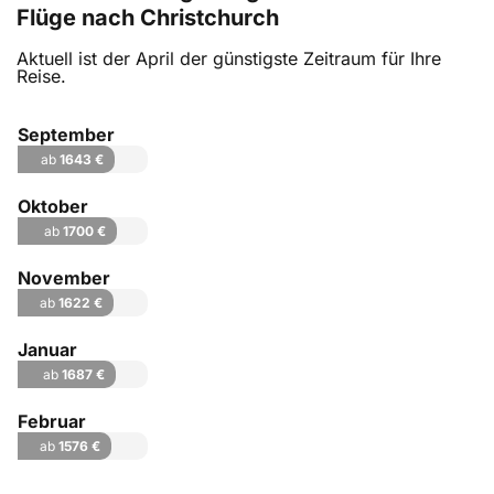
Flüge nach Christchurch
Aktuell ist der April der günstigste Zeitraum für Ihre
Reise.
September
ab
1643 €
Oktober
ab
1700 €
November
ab
1622 €
Januar
ab
1687 €
Februar
ab
1576 €