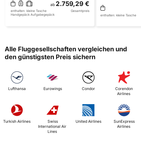
2.759,29 €
ab
enthalten:
kleine Tasche
Gesamtpreis
Handgepäck
Aufgabegepäck
enthalten:
kleine Tasche
Alle Fluggesellschaften vergleichen und
den günstigsten Preis sichern
 Lufthansa 
 Eurowings 
 Condor 
 Corendon 
Airlines 
 Turkish Airlines 
 Swiss 
 United Airlines 
 SunExpress 
International Air 
Airlines 
Lines 