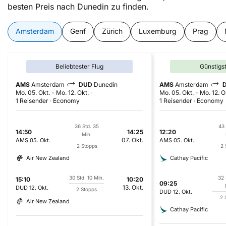
besten Preis nach Dunedin zu finden.
Amsterdam
Genf
Zürich
Luxemburg
Prag
Beliebtester Flug
Günstigs
AMS
Amsterdam
DUD
Dunedin
AMS
Amsterdam
Mo. 05. Okt.
-
Mo. 12. Okt.
Mo. 05. Okt.
-
Mo. 12. O
1 Reisender
Economy
1 Reisender
Economy
36 Std. 35
43 
14:50
14:25
12:20
Min.
07. Okt.
AMS
05. Okt.
AMS
05. Okt.
2 Stopps
2 
Air New Zealand
Cathay Pacific
30 Std. 10 Min.
32 
15:10
10:20
09:25
13. Okt.
DUD
12. Okt.
2 Stopps
DUD
12. Okt.
2 
Air New Zealand
Cathay Pacific