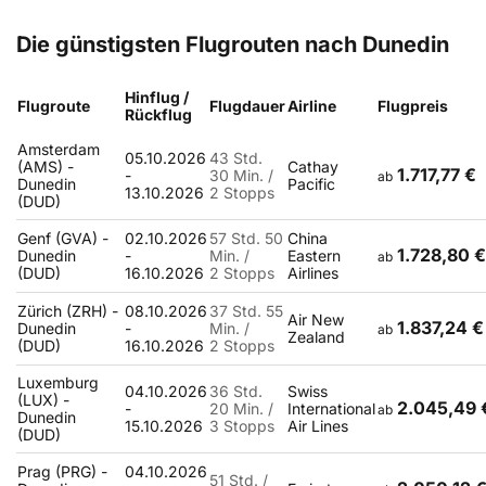
Die günstigsten Flugrouten nach Dunedin
Hinflug /
Flugroute
Flugdauer
Airline
Flugpreis
Rückflug
Amsterdam
05.10.2026
43 Std.
(AMS) -
Cathay
1.717,77 €
-
30 Min. /
ab
Dunedin
Pacific
13.10.2026
2 Stopps
(DUD)
Genf (GVA) -
02.10.2026
57 Std. 50
China
1.728,80 €
Dunedin
-
Min. /
Eastern
ab
(DUD)
16.10.2026
2 Stopps
Airlines
Zürich (ZRH) -
08.10.2026
37 Std. 55
Air New
1.837,24 €
Dunedin
-
Min. /
ab
Zealand
(DUD)
16.10.2026
2 Stopps
Luxemburg
04.10.2026
36 Std.
Swiss
(LUX) -
2.045,49 
-
20 Min. /
International
ab
Dunedin
15.10.2026
3 Stopps
Air Lines
(DUD)
Prag (PRG) -
04.10.2026
51 Std. /