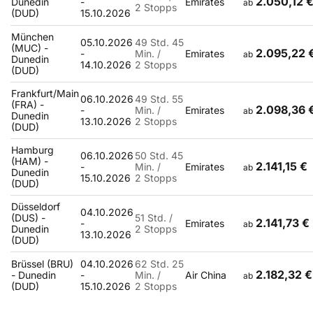
2.050,12 
Dunedin
-
Emirates
ab
2 Stopps
(DUD)
15.10.2026
München
05.10.2026
49 Std. 45
(MUC) -
2.095,22 
-
Min. /
Emirates
ab
Dunedin
14.10.2026
2 Stopps
(DUD)
Frankfurt/Main
06.10.2026
49 Std. 55
(FRA) -
2.098,36 
-
Min. /
Emirates
ab
Dunedin
13.10.2026
2 Stopps
(DUD)
Hamburg
06.10.2026
50 Std. 45
(HAM) -
2.141,15 €
-
Min. /
Emirates
ab
Dunedin
15.10.2026
2 Stopps
(DUD)
Düsseldorf
04.10.2026
(DUS) -
51 Std. /
2.141,73 €
-
Emirates
ab
Dunedin
2 Stopps
13.10.2026
(DUD)
Brüssel (BRU)
04.10.2026
62 Std. 25
2.182,32 €
- Dunedin
-
Min. /
Air China
ab
(DUD)
15.10.2026
2 Stopps