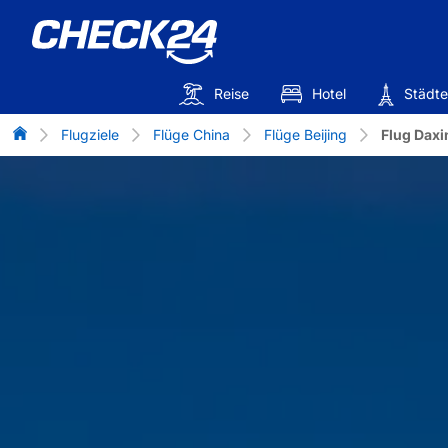
Reise
Hotel
Städte
Flug-Vergleich
Flugziele
Flüge China
Flüge Beijing
Flug Daxi