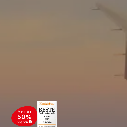
Mehr als
50%
sparen