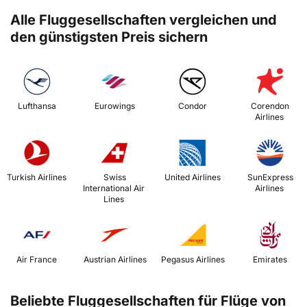
Alle Fluggesellschaften vergleichen und
den günstigsten Preis sichern
 Lufthansa 
 Eurowings 
 Condor 
 Corendon 
Airlines 
 Turkish Airlines 
 Swiss 
 United Airlines 
 SunExpress 
International Air 
Airlines 
Lines 
 Air France 
 Austrian Airlines 
 Pegasus Airlines 
 Emirates 
Beliebte Fluggesellschaften für Flüge von