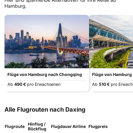
Hier sind spannende Alternativen für Ihre Reise ab
Hamburg.
Flüge von Hamburg nach Chongqing
Flüge von Hamburg
Ab
490 €
pro Erwachsenen
Ab
510 €
pro Erwac
Alle Flugrouten nach Daxing
Hinflug /
Flugroute
Flugdauer
Airline
Flugpreis
Rückflug