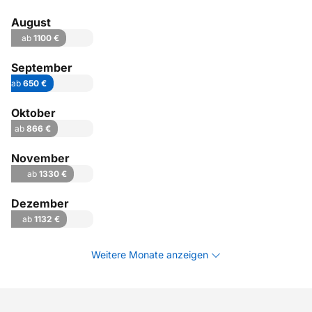
August
ab
1100 €
September
ab
650 €
Oktober
ab
866 €
November
ab
1330 €
Dezember
ab
1132 €
Weitere Monate anzeigen