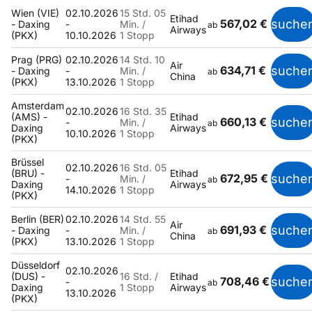
Wien (VIE)
02.10.2026
15 Std. 05
Etihad
567,02 €
suche
- Daxing
-
Min. /
ab
Airways
(PKX)
10.10.2026
1 Stopp
Prag (PRG)
02.10.2026
14 Std. 10
Air
634,71 €
suche
- Daxing
-
Min. /
ab
China
(PKX)
13.10.2026
1 Stopp
Amsterdam
02.10.2026
16 Std. 35
(AMS) -
Etihad
660,13 €
suche
-
Min. /
ab
Daxing
Airways
10.10.2026
1 Stopp
(PKX)
Brüssel
02.10.2026
16 Std. 05
(BRU) -
Etihad
672,95 €
suche
-
Min. /
ab
Daxing
Airways
14.10.2026
1 Stopp
(PKX)
Berlin (BER)
02.10.2026
14 Std. 55
Air
691,93 €
suche
- Daxing
-
Min. /
ab
China
(PKX)
13.10.2026
1 Stopp
Düsseldorf
02.10.2026
(DUS) -
16 Std. /
Etihad
708,46 €
suche
-
ab
Daxing
1 Stopp
Airways
13.10.2026
(PKX)