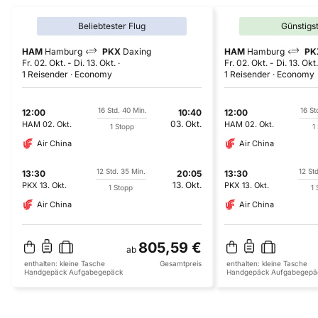
Beliebtester Flug
Günstigs
HAM
Hamburg
PKX
Daxing
HAM
Hamburg
PK
Fr. 02. Okt.
-
Di. 13. Okt.
Fr. 02. Okt.
-
Di. 13. Okt.
1 Reisender
Economy
1 Reisender
Economy
16 Std. 40 Min.
16 St
12:00
10:40
12:00
03. Okt.
HAM
02. Okt.
HAM
02. Okt.
1 Stopp
1
Air China
Air China
12 Std. 35 Min.
12 St
13:30
20:05
13:30
13. Okt.
PKX
13. Okt.
PKX
13. Okt.
1 Stopp
1 
Air China
Air China
805,59 €
ab
enthalten:
kleine Tasche
Gesamtpreis
enthalten:
kleine Tasche
Handgepäck
Aufgabegepäck
Handgepäck
Aufgabegepä