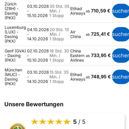
Zürich
03.10.2026
35 Std. 05
(ZRH) -
Etihad
710,59 €
suche
-
Min. /
ab
Daxing
Airways
15.10.2026
1 Stopp
(PKX)
Luxemburg
04.10.2026
20 Std. 15
(LUX) -
Air
725,41 €
suche
-
Min. /
ab
Daxing
China
14.10.2026
1 Stopp
(PKX)
Genf (GVA)
02.10.2026
16 Std. 30
China
733,95 €
suche
- Daxing
-
Min. /
Eastern
ab
(PKX)
10.10.2026
1 Stopp
Airlines
München
03.10.2026
15 Std. 35
(MUC) -
Etihad
748,95 €
suche
-
Min. /
ab
Daxing
Airways
14.10.2026
1 Stopp
(PKX)
Unsere Bewertungen
5
/ 5