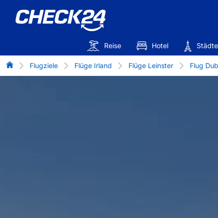
Reise
Hotel
Städte
Flug-Vergleich
Flugziele
Flüge Irland
Flüge Leinster
Flug Dub