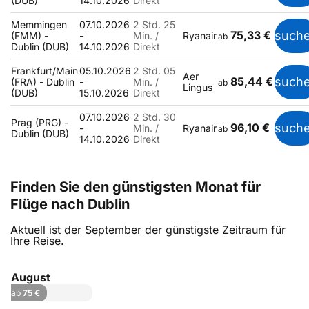
(DUB)
14.10.2026
Direkt
Memmingen
07.10.2026
2 Std. 25
75,33 €
such
(FMM) -
-
Min. /
Ryanair
ab
Dublin (DUB)
14.10.2026
Direkt
Frankfurt/Main
05.10.2026
2 Std. 05
Aer
85,44 €
such
(FRA) - Dublin
-
Min. /
ab
Lingus
(DUB)
15.10.2026
Direkt
07.10.2026
2 Std. 30
Prag (PRG) -
96,10 €
such
-
Min. /
Ryanair
ab
Dublin (DUB)
14.10.2026
Direkt
Finden Sie den günstigsten Monat für
Flüge nach Dublin
Aktuell ist der September der günstigste Zeitraum für
Ihre Reise.
August
ab
75 €