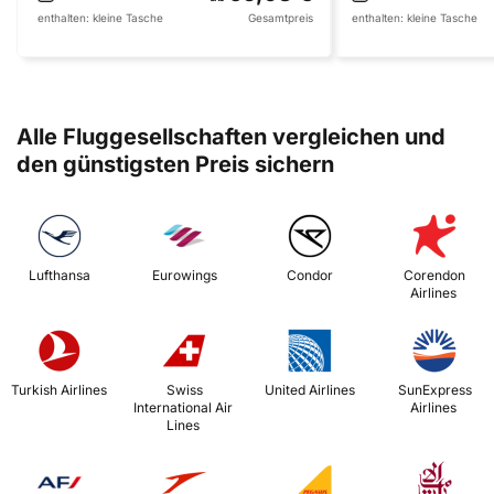
enthalten:
kleine Tasche
Gesamtpreis
enthalten:
kleine Tasche
Alle Fluggesellschaften vergleichen und
den günstigsten Preis sichern
 Lufthansa 
 Eurowings 
 Condor 
 Corendon 
Airlines 
 Turkish Airlines 
 Swiss 
 United Airlines 
 SunExpress 
International Air 
Airlines 
Lines 