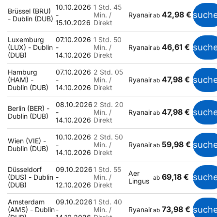
10.10.2026
1 Std. 45
Brüssel (BRU)
42,98 €
such
-
Min. /
Ryanair
ab
- Dublin (DUB)
15.10.2026
Direkt
Luxemburg
07.10.2026
1 Std. 50
46,61 €
such
(LUX) - Dublin
-
Min. /
Ryanair
ab
(DUB)
14.10.2026
Direkt
Hamburg
07.10.2026
2 Std. 05
47,98 €
such
(HAM) -
-
Min. /
Ryanair
ab
Dublin (DUB)
14.10.2026
Direkt
08.10.2026
2 Std. 20
Berlin (BER) -
47,98 €
such
-
Min. /
Ryanair
ab
Dublin (DUB)
14.10.2026
Direkt
10.10.2026
2 Std. 50
Wien (VIE) -
59,98 €
such
-
Min. /
Ryanair
ab
Dublin (DUB)
14.10.2026
Direkt
Düsseldorf
09.10.2026
1 Std. 55
Aer
69,18 €
such
(DUS) - Dublin
-
Min. /
ab
Lingus
(DUB)
12.10.2026
Direkt
Amsterdam
09.10.2026
1 Std. 40
73,98 €
such
(AMS) - Dublin
-
Min. /
Ryanair
ab