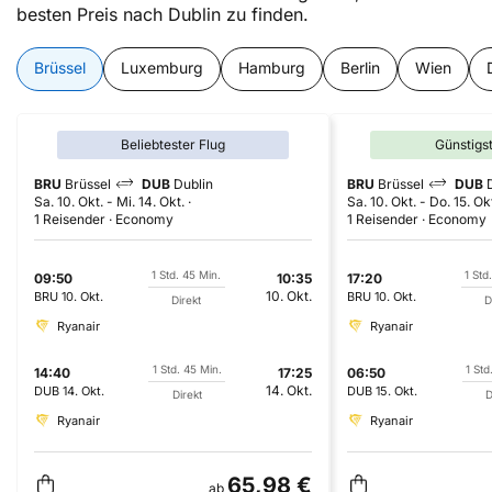
besten Preis nach Dublin zu finden.
Brüssel
Luxemburg
Hamburg
Berlin
Wien
Beliebtester Flug
Günstigs
BRU
Brüssel
DUB
Dublin
BRU
Brüssel
DUB
Sa. 10. Okt.
-
Mi. 14. Okt.
Sa. 10. Okt.
-
Do. 15. Ok
1 Reisender
Economy
1 Reisender
Economy
1 Std. 45 Min.
1 Std
09:50
10:35
17:20
10. Okt.
BRU
10. Okt.
BRU
10. Okt.
Direkt
D
Ryanair
Ryanair
1 Std. 45 Min.
1 Std
14:40
17:25
06:50
14. Okt.
DUB
14. Okt.
DUB
15. Okt.
Direkt
D
Ryanair
Ryanair
65,98 €
ab