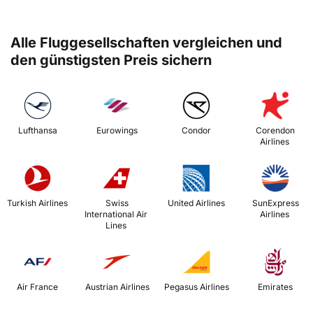
Alle Fluggesellschaften vergleichen und
den günstigsten Preis sichern
 Lufthansa 
 Eurowings 
 Condor 
 Corendon 
Airlines 
 Turkish Airlines 
 Swiss 
 United Airlines 
 SunExpress 
International Air 
Airlines 
Lines 
 Air France 
 Austrian Airlines 
 Pegasus Airlines 
 Emirates 