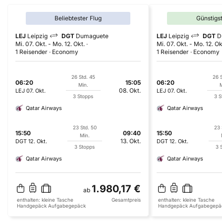
Beliebtester Flug
Günstigs
LEJ
Leipzig
DGT
Dumaguete
LEJ
Leipzig
DGT
D
Mi. 07. Okt.
-
Mo. 12. Okt.
Mi. 07. Okt.
-
Mo. 12. Ok
1 Reisender
Economy
1 Reisender
Economy
26 Std. 45
26 S
06:20
15:05
06:20
Min.
M
08. Okt.
LEJ
07. Okt.
LEJ
07. Okt.
3 Stopps
3 S
Qatar Airways
Qatar Airways
23 Std. 50
23 
15:50
09:40
15:50
Min.
13. Okt.
DGT
12. Okt.
DGT
12. Okt.
3 Stopps
3 
Qatar Airways
Qatar Airways
1.980,17 €
ab
enthalten:
kleine Tasche
Gesamtpreis
enthalten:
kleine Tasche
Handgepäck
Aufgabegepäck
Handgepäck
Aufgabegepä