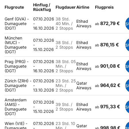
Hinflug /
Flugroute
Flugdauer
Airline
Flugpreis
Rückflug
Genf (GVA) -
07.10.2026
38 Std.
Etihad
872,79 €
s
Dumaguete
-
40 Min. /
ab
Airways
(DGT)
16.10.2026
2 Stopps
München
07.10.2026
(MUC) -
38 Std. /
Etihad
876,15 €
s
-
ab
Dumaguete
2 Stopps
Airways
15.10.2026
(DGT)
Prag (PRG) -
07.10.2026
38 Std. 05
Etihad
901,08 €
s
Dumaguete
-
Min. /
ab
Airways
(DGT)
16.10.2026
2 Stopps
Zürich (ZRH) -
07.10.2026
23 Std. 25
Qatar
964,62 €
s
Dumaguete
-
Min. /
ab
Airways
(DGT)
13.10.2026
2 Stopps
Amsterdam
07.10.2026
(AMS) -
39 Std. /
Etihad
975,33 €
s
-
ab
Dumaguete
2 Stopps
Airways
15.10.2026
(DGT)
Wien (VIE) -
07.10.2026
23 Std. 10
Qatar
998,98 €
s
Dumaguete
-
Min. /
ab