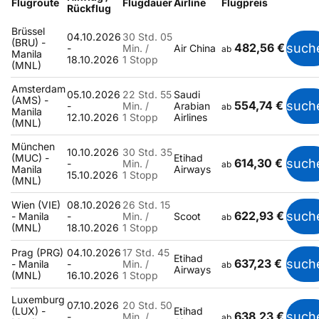
Flugroute
Flugdauer
Airline
Flugpreis
Rückflug
Brüssel
04.10.2026
30 Std. 05
(BRU) -
482,56 €
such
-
Min. /
Air China
ab
Manila
18.10.2026
1 Stopp
(MNL)
Amsterdam
05.10.2026
22 Std. 55
Saudi
(AMS) -
554,74 €
such
-
Min. /
Arabian
ab
Manila
12.10.2026
1 Stopp
Airlines
(MNL)
München
10.10.2026
30 Std. 35
(MUC) -
Etihad
614,30 €
such
-
Min. /
ab
Manila
Airways
15.10.2026
1 Stopp
(MNL)
Wien (VIE)
08.10.2026
26 Std. 15
622,93 €
such
- Manila
-
Min. /
Scoot
ab
(MNL)
18.10.2026
1 Stopp
Prag (PRG)
04.10.2026
17 Std. 45
Etihad
637,23 €
such
- Manila
-
Min. /
ab
Airways
(MNL)
16.10.2026
1 Stopp
Luxemburg
07.10.2026
20 Std. 50
(LUX) -
Etihad
638,23 €
such
-
Min. /
ab