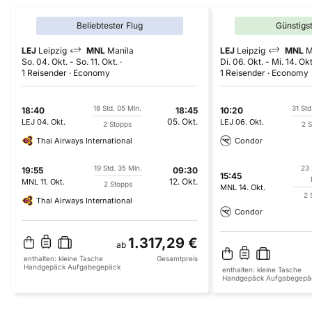
Beliebtester Flug
Günstigs
LEJ
Leipzig
MNL
Manila
LEJ
Leipzig
MNL
M
So. 04. Okt.
-
So. 11. Okt.
Di. 06. Okt.
-
Mi. 14. Okt
1 Reisender
Economy
1 Reisender
Economy
18 Std. 05 Min.
31 Std
18:40
18:45
10:20
05. Okt.
LEJ
04. Okt.
LEJ
06. Okt.
2 Stopps
2 
Thai Airways International
Condor
19 Std. 35 Min.
23 
19:55
09:30
15:45
12. Okt.
MNL
11. Okt.
2 Stopps
MNL
14. Okt.
2 
Thai Airways International
Condor
1.317,29 €
ab
enthalten:
kleine Tasche
Gesamtpreis
Handgepäck
Aufgabegepäck
enthalten:
kleine Tasche
Handgepäck
Aufgabegepä