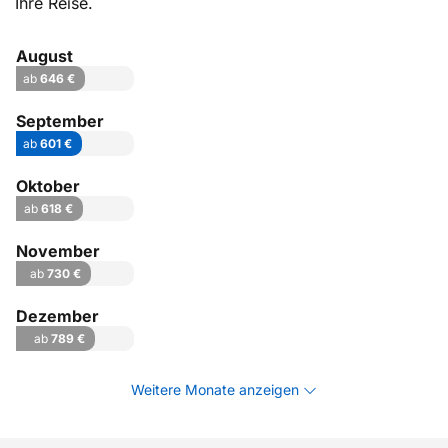
Ihre Reise.
August
ab
646 €
September
ab
601 €
Oktober
ab
618 €
November
ab
730 €
Dezember
ab
789 €
Weitere Monate anzeigen