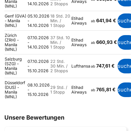
Manila
Airways
14.10.2026
2 Stopps
(MNL)
Genf (GVA)
05.10.2026
18 Std. 20
Etihad
641,94 €
such
- Manila
-
Min. /
ab
Airways
(MNL)
14.10.2026
1 Stopp
Zürich
07.10.2026
37 Std. 10
(ZRH) -
Etihad
660,93 €
such
-
Min. /
ab
Manila
Airways
14.10.2026
1 Stopp
(MNL)
Salzburg
07.10.2026
22 Std.
(SZG) -
747,61 €
such
-
30 Min. /
Lufthansa
ab
Manila
15.10.2026
2 Stopps
(MNL)
Düsseldorf
08.10.2026
(DUS) -
29 Std. /
Etihad
765,81 €
such
-
ab
Manila
1 Stopp
Airways
15.10.2026
(MNL)
Unsere Bewertungen