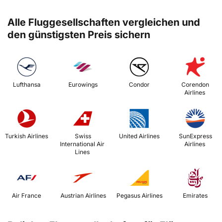
Alle Fluggesellschaften vergleichen und
den günstigsten Preis sichern
 Lufthansa 
 Eurowings 
 Condor 
 Corendon 
Airlines 
 Turkish Airlines 
 Swiss 
 United Airlines 
 SunExpress 
International Air 
Airlines 
Lines 
 Air France 
 Austrian Airlines 
 Pegasus Airlines 
 Emirates 