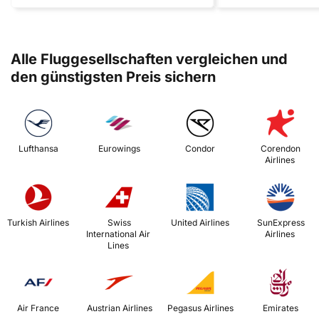
Alle Fluggesellschaften vergleichen und
den günstigsten Preis sichern
 Lufthansa 
 Eurowings 
 Condor 
 Corendon 
Airlines 
 Turkish Airlines 
 Swiss 
 United Airlines 
 SunExpress 
International Air 
Airlines 
Lines 
 Air France 
 Austrian Airlines 
 Pegasus Airlines 
 Emirates 