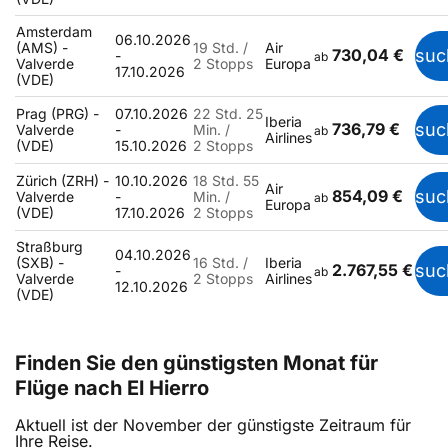
Amsterdam
06.10.2026
(AMS) -
19 Std. /
Air
730,04 €
suc
-
ab
Valverde
2 Stopps
Europa
17.10.2026
(VDE)
Prag (PRG) -
07.10.2026
22 Std. 25
Iberia
736,79 €
suc
Valverde
-
Min. /
ab
Airlines
(VDE)
15.10.2026
2 Stopps
Zürich (ZRH) -
10.10.2026
18 Std. 55
Air
854,09 €
suc
Valverde
-
Min. /
ab
Europa
(VDE)
17.10.2026
2 Stopps
Straßburg
04.10.2026
(SXB) -
16 Std. /
Iberia
2.767,55 €
suc
-
ab
Valverde
2 Stopps
Airlines
12.10.2026
(VDE)
Finden Sie den günstigsten Monat für
Flüge nach El Hierro
Aktuell ist der November der günstigste Zeitraum für
Ihre Reise.