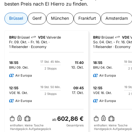
besten Preis nach El Hierro zu finden.
Brüssel
Genf
München
Frankfurt
Amsterdam
BRU
Brüssel
VDE
Valverde
BRU
Brüssel
VDE
Fr. 09. Okt.
-
Fr. 16. Okt.
So. 04. Okt.
-
Fr. 16. Okt
1 Reisender
Economy
1 Reisender
Economy
17 Std. 45 Min.
19 St
18:55
11:40
18:55
10. Okt.
BRU
09. Okt.
BRU
04. Okt.
2 Stopps
2 
Air Europa
Air Europa
19 Std. 50 Min.
19 St
12:55
09:45
12:55
17. Okt.
VDE
16. Okt.
VDE
16. Okt.
2 Stopps
2 
Air Europa
Air Europa
602,86 €
ab
enthalten:
kleine Tasche
Gesamtpreis
enthalten:
kleine Tasche
Handgepäck
Aufgabegepäck
Handgepäck
Aufgabegepä