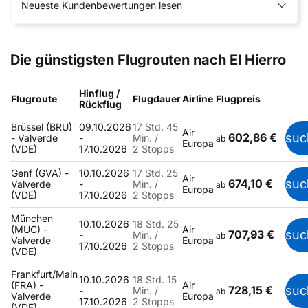
Neueste Kundenbewertungen lesen
Die günstigsten Flugrouten nach El Hierro
Hinflug /
Flugroute
Flugdauer
Airline
Flugpreis
Rückflug
Brüssel (BRU)
09.10.2026
17 Std. 45
Air
602,86 €
suc
- Valverde
-
Min. /
ab
Europa
(VDE)
17.10.2026
2 Stopps
Genf (GVA) -
10.10.2026
17 Std. 25
Air
674,10 €
suc
Valverde
-
Min. /
ab
Europa
(VDE)
17.10.2026
2 Stopps
München
10.10.2026
18 Std. 25
(MUC) -
Air
707,93 €
suc
-
Min. /
ab
Valverde
Europa
17.10.2026
2 Stopps
(VDE)
Frankfurt/Main
10.10.2026
18 Std. 15
(FRA) -
Air
728,15 €
suc
-
Min. /
ab
Valverde
Europa
17.10.2026
2 Stopps
(VDE)