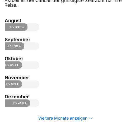
Aktuell ist der Januar der günstigste Zeitraum für Ihre
Reise.
August
ab
635 €
September
ab
510 €
Oktober
ab
410 €
November
ab
411 €
Dezember
ab
744 €
Weitere Monate anzeigen