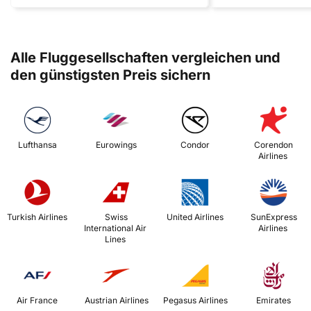
Alle Fluggesellschaften vergleichen und
den günstigsten Preis sichern
 Lufthansa 
 Eurowings 
 Condor 
 Corendon 
Airlines 
 Turkish Airlines 
 Swiss 
 United Airlines 
 SunExpress 
International Air 
Airlines 
Lines 
 Air France 
 Austrian Airlines 
 Pegasus Airlines 
 Emirates 