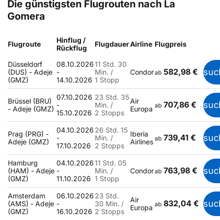
Die günstigsten Flugrouten nach La
Gomera
Hinflug /
Flugroute
Flugdauer
Airline
Flugpreis
Rückflug
Düsseldorf
08.10.2026
11 Std. 30
582,98 €
suc
(DUS) - Adeje
-
Min. /
Condor
ab
(GMZ)
14.10.2026
1 Stopp
07.10.2026
23 Std. 35
Brüssel (BRU)
Air
707,86 €
suc
-
Min. /
ab
- Adeje (GMZ)
Europa
15.10.2026
2 Stopps
04.10.2026
26 Std. 15
Prag (PRG) -
Iberia
739,41 €
suc
-
Min. /
ab
Adeje (GMZ)
Airlines
17.10.2026
2 Stopps
Hamburg
04.10.2026
11 Std. 05
763,98 €
suc
(HAM) - Adeje
-
Min. /
Condor
ab
(GMZ)
11.10.2026
1 Stopp
Amsterdam
06.10.2026
23 Std.
Air
832,04 €
suc
(AMS) - Adeje
-
30 Min. /
ab
Europa
(GMZ)
16.10.2026
2 Stopps