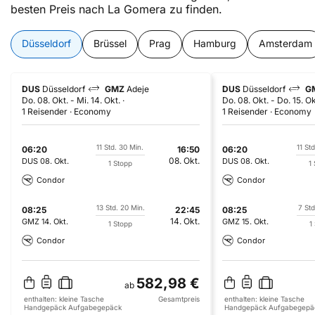
besten Preis nach La Gomera zu finden.
Düsseldorf
Brüssel
Prag
Hamburg
Amsterdam
DUS
Düsseldorf
GMZ
Adeje
DUS
Düsseldorf
G
Do. 08. Okt.
-
Mi. 14. Okt.
Do. 08. Okt.
-
Do. 15. Ok
1 Reisender
Economy
1 Reisender
Economy
11 Std. 30 Min.
11 St
06:20
16:50
06:20
08. Okt.
DUS
08. Okt.
DUS
08. Okt.
1 Stopp
1
Condor
Condor
13 Std. 20 Min.
7 Std
08:25
22:45
08:25
14. Okt.
GMZ
14. Okt.
GMZ
15. Okt.
1 Stopp
1
Condor
Condor
582,98 €
ab
enthalten:
kleine Tasche
Gesamtpreis
enthalten:
kleine Tasche
Handgepäck
Aufgabegepäck
Handgepäck
Aufgabegepä