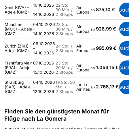
10.10.2026
22 Std.
Genf (GVA) -
Air
875,10 €
suc
-
30 Min. /
ab
Adeje (GMZ)
Europa
14.10.2026
2 Stopps
München
04.10.2026
23 Std.
Air
926,99 €
suc
(MUC) - Adeje
-
30 Min. /
ab
Europa
(GMZ)
14.10.2026
2 Stopps
06.10.2026
Zürich (ZRH) -
24 Std. /
Air
995,09 €
suc
-
ab
Adeje (GMZ)
2 Stopps
Europa
14.10.2026
Frankfurt/Main
07.10.2026
23 Std.
Air
1.053,15 €
suc
(FRA) - Adeje
-
20 Min. /
ab
Europa
(GMZ)
15.10.2026
2 Stopps
Straßburg
04.10.2026
19 Std. 50
Iberia
2.768,17 €
suc
(SXB) - Adeje
-
Min. /
ab
Airlines
(GMZ)
12.10.2026
2 Stopps
Finden Sie den günstigsten Monat für
Flüge nach La Gomera