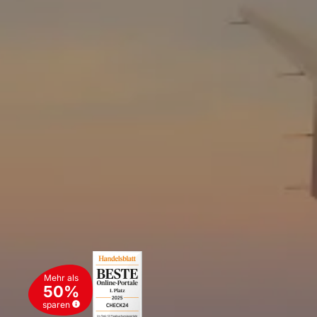
Mehr als
50%
sparen