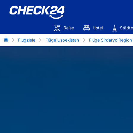
Reise
Hotel
Städte
Flug-Vergleich
Flugziele
Flüge Usbekistan
Flüge Sirdaryo Region