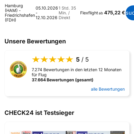
Hamburg
05.10.2026
1 Std. 35
(HAM) -
475,22 €
su
-
Min. /
Flexflight
ab
Friedrichshafen
12.10.2026
Direkt
(FDH)
Unsere Bewertungen
5
/ 5
7.274 Bewertungen in den letzten 12 Monaten
für Flug
37.664 Bewertungen (gesamt)
alle Bewertungen
CHECK24 ist Testsieger