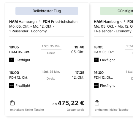
Beliebtester Flug
Günstigs
HAM
Hamburg
FDH
Friedrichshafen
HAM
Hamburg
FD
Mo. 05. Okt.
-
Mo. 12. Okt.
Mo. 05. Okt.
-
Mo. 12. O
1 Reisender
Economy
1 Reisender
Economy
1 Std. 35 Min.
1 Std
18:05
19:40
18:05
05. Okt.
HAM
05. Okt.
HAM
05. Okt.
Direkt
D
Flexflight
Flexflight
1 Std. 35 Min.
1 Std
16:00
17:35
16:00
12. Okt.
FDH
12. Okt.
FDH
12. Okt.
Direkt
D
Flexflight
Flexflight
475,22 €
ab
enthalten:
kleine Tasche
Gesamtpreis
enthalten:
kleine Tasche