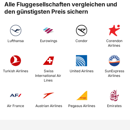
Alle Fluggesellschaften vergleichen und
den günstigsten Preis sichern
 Lufthansa 
 Eurowings 
 Condor 
 Corendon 
Airlines 
 Turkish Airlines 
 Swiss 
 United Airlines 
 SunExpress 
International Air 
Airlines 
Lines 
 Air France 
 Austrian Airlines 
 Pegasus Airlines 
 Emirates 