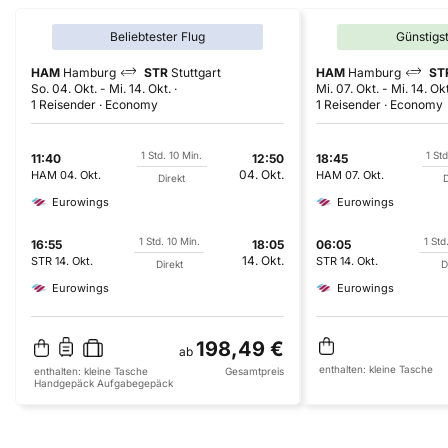
Beliebtester Flug
Günstigs
HAM
Hamburg
STR
Stuttgart
HAM
Hamburg
ST
So. 04. Okt.
-
Mi. 14. Okt.
Mi. 07. Okt.
-
Mi. 14. Okt
1 Reisender
Economy
1 Reisender
Economy
1 Std. 10 Min.
1 Std
11:40
12:50
18:45
04. Okt.
HAM
04. Okt.
HAM
07. Okt.
Direkt
D
Eurowings
Eurowings
1 Std. 10 Min.
1 Std
16:55
18:05
06:05
14. Okt.
STR
14. Okt.
STR
14. Okt.
Direkt
D
Eurowings
Eurowings
198,49 €
ab
enthalten:
kleine Tasche
enthalten:
kleine Tasche
Gesamtpreis
Handgepäck
Aufgabegepäck