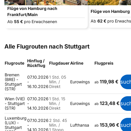
Flüge von Hamburg nach
Flüge von Hamburg
Frankfurt/Main
Ab
62 €
pro Erwach
Ab
55 €
pro Erwachsenen
Alle Flugrouten nach Stuttgart
Hinflug /
Flugroute
Flugdauer
Airline
Flugpreis
Rückflug
Bremen
07.10.2026
1 Std. 05
(BRE) -
119,98 €
suc
-
Min. /
Eurowings
ab
Stuttgart
16.10.2026
Direkt
(STR)
Wien (VIE)
07.10.2026
1 Std. 15
123,48 €
suc
- Stuttgart
-
Min. /
Eurowings
ab
(STR)
14.10.2026
Direkt
Luxemburg
07.10.2026
2 Std. 45
(LUX) -
153,96 €
suc
-
Min. /
Lufthansa
ab
Stuttgart
14.10.2026
1 Stopp