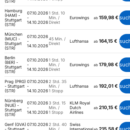
(STR)
Hamburg
07.10.2026
1 Std. 10
(HAM) -
159,98 €
suc
-
Min. /
Eurowings
ab
Stuttgart
14.10.2026
Direkt
(STR)
München
07.10.2026
(MUC) -
45 Min. /
164,15 €
suc
-
Lufthansa
ab
Stuttgart
Direkt
14.10.2026
(STR)
Berlin
07.10.2026
1 Std. 10
(BER) -
179,98 €
suc
-
Min. /
Eurowings
ab
Stuttgart
14.10.2026
Direkt
(STR)
Prag (PRG)
07.10.2026
2 Std. 35
192,01 €
suc
- Stuttgart
-
Min. /
Lufthansa
ab
(STR)
14.10.2026
1 Stopp
Nürnberg
07.10.2026
3 Std. 15
KLM Royal
(NUE) -
210,15 €
suc
-
Min. /
Dutch
ab
Stuttgart
14.10.2026
1 Stopp
Airlines
(STR)
Genf (GVA)
07.10.2026
2 Std. 40
Swiss
215,58 €
suc
- Stuttgart
-
Min. /
International
ab