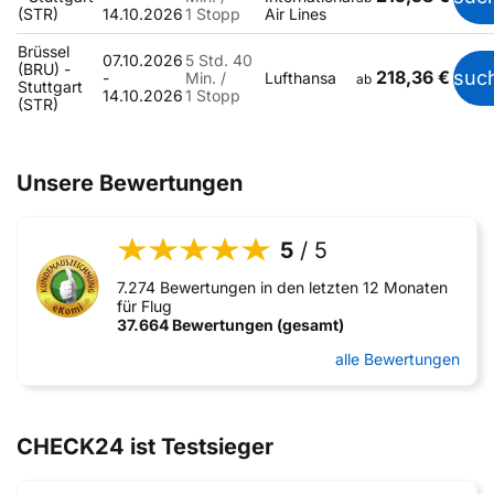
(STR)
14.10.2026
1 Stopp
Air Lines
Brüssel
07.10.2026
5 Std. 40
(BRU) -
218,36 €
suc
-
Min. /
Lufthansa
ab
Stuttgart
14.10.2026
1 Stopp
(STR)
Unsere Bewertungen
5
/ 5
7.274 Bewertungen in den letzten 12 Monaten
für Flug
37.664 Bewertungen (gesamt)
alle Bewertungen
CHECK24 ist Testsieger