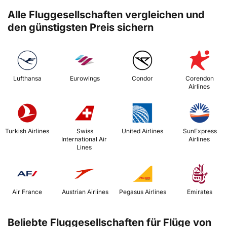
Alle Fluggesellschaften vergleichen und
den günstigsten Preis sichern
 Lufthansa 
 Eurowings 
 Condor 
 Corendon 
Airlines 
 Turkish Airlines 
 Swiss 
 United Airlines 
 SunExpress 
International Air 
Airlines 
Lines 
 Air France 
 Austrian Airlines 
 Pegasus Airlines 
 Emirates 
Beliebte Fluggesellschaften für Flüge von