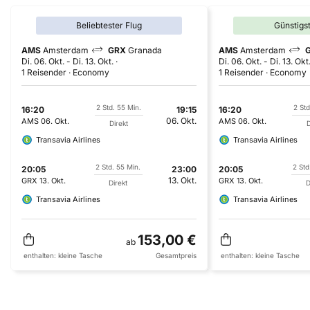
Beliebtester Flug
Günstigs
AMS
Amsterdam
GRX
Granada
AMS
Amsterdam
Di. 06. Okt.
-
Di. 13. Okt.
Di. 06. Okt.
-
Di. 13. Okt
1 Reisender
Economy
1 Reisender
Economy
2 Std. 55 Min.
2 Std
16:20
19:15
16:20
06. Okt.
AMS
06. Okt.
AMS
06. Okt.
Direkt
D
Transavia Airlines
Transavia Airlines
2 Std. 55 Min.
2 Std
20:05
23:00
20:05
13. Okt.
GRX
13. Okt.
GRX
13. Okt.
Direkt
D
Transavia Airlines
Transavia Airlines
153,00 €
ab
enthalten:
kleine Tasche
Gesamtpreis
enthalten:
kleine Tasche