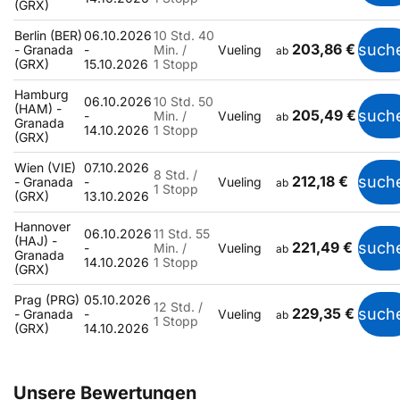
(GRX)
Berlin (BER)
06.10.2026
10 Std. 40
203,86 €
such
- Granada
-
Min. /
Vueling
ab
(GRX)
15.10.2026
1 Stopp
Hamburg
06.10.2026
10 Std. 50
(HAM) -
205,49 €
such
-
Min. /
Vueling
ab
Granada
14.10.2026
1 Stopp
(GRX)
Wien (VIE)
07.10.2026
8 Std. /
212,18 €
such
- Granada
-
Vueling
ab
1 Stopp
(GRX)
13.10.2026
Hannover
06.10.2026
11 Std. 55
(HAJ) -
221,49 €
such
-
Min. /
Vueling
ab
Granada
14.10.2026
1 Stopp
(GRX)
Prag (PRG)
05.10.2026
12 Std. /
229,35 €
such
- Granada
-
Vueling
ab
1 Stopp
(GRX)
14.10.2026
Unsere Bewertungen