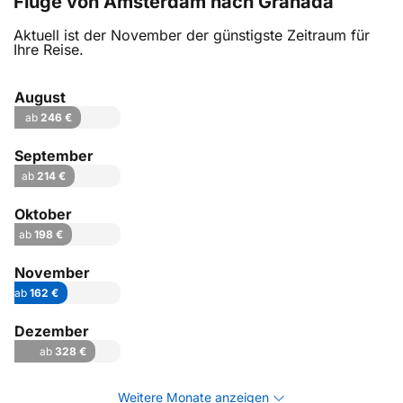
Flüge von Amsterdam nach Granada
Aktuell ist der November der günstigste Zeitraum für
Ihre Reise.
August
ab
246 €
September
ab
214 €
Oktober
ab
198 €
November
ab
162 €
Dezember
ab
328 €
Weitere Monate anzeigen