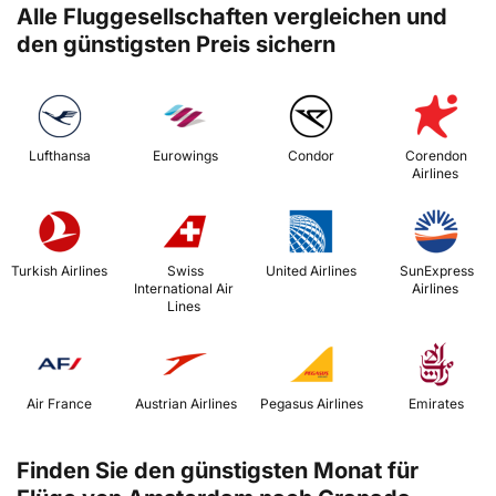
Alle Fluggesellschaften vergleichen und
den günstigsten Preis sichern
 Lufthansa 
 Eurowings 
 Condor 
 Corendon 
Airlines 
 Turkish Airlines 
 Swiss 
 United Airlines 
 SunExpress 
International Air 
Airlines 
Lines 
 Air France 
 Austrian Airlines 
 Pegasus Airlines 
 Emirates 
Finden Sie den günstigsten Monat für