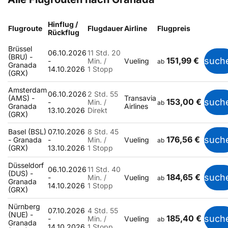
Hinflug /
Flugroute
Flugdauer
Airline
Flugpreis
Rückflug
Brüssel
06.10.2026
11 Std. 20
(BRU) -
151,99 €
such
-
Min. /
Vueling
ab
Granada
14.10.2026
1 Stopp
(GRX)
Amsterdam
06.10.2026
2 Std. 55
(AMS) -
Transavia
153,00 €
such
-
Min. /
ab
Granada
Airlines
13.10.2026
Direkt
(GRX)
Basel (BSL)
07.10.2026
8 Std. 45
176,56 €
such
- Granada
-
Min. /
Vueling
ab
(GRX)
13.10.2026
1 Stopp
Düsseldorf
06.10.2026
11 Std. 40
(DUS) -
184,65 €
such
-
Min. /
Vueling
ab
Granada
14.10.2026
1 Stopp
(GRX)
Nürnberg
07.10.2026
4 Std. 55
(NUE) -
185,40 €
such
-
Min. /
Vueling
ab
Granada
14.10.2026
1 Stopp