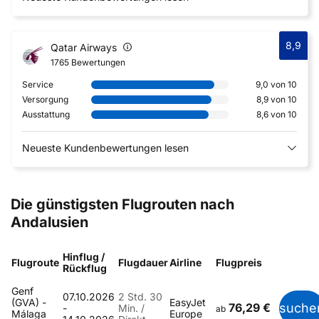
8,9
Qatar Airways
1765 Bewertungen
Service
9,0 von 10
Versorgung
8,9 von 10
Ausstattung
8,6 von 10
Neueste Kundenbewertungen lesen
Die günstigsten Flugrouten nach
Andalusien
Hinflug /
Flugroute
Flugdauer
Airline
Flugpreis
Rückflug
Genf
07.10.2026
2 Std. 30
(GVA) -
EasyJet
76,29 €
suche
-
Min. /
ab
Málaga
Europe