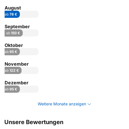
August
ab
78 €
September
ab
150 €
Oktober
ab
95 €
November
ab
122 €
Dezember
ab
95 €
Weitere Monate anzeigen
Unsere Bewertungen