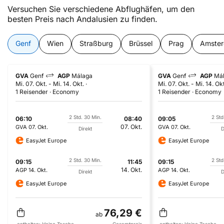
Versuchen Sie verschiedene Abflughäfen, um den
besten Preis nach Andalusien zu finden.
Genf
Wien
Straßburg
Brüssel
Prag
Amste
GVA
Genf
AGP
Málaga
GVA
Genf
AGP
Má
Mi. 07. Okt.
-
Mi. 14. Okt.
Mi. 07. Okt.
-
Mi. 14. Okt
1 Reisender
Economy
1 Reisender
Economy
2 Std. 30 Min.
2 Std
06:10
08:40
09:05
07. Okt.
GVA
07. Okt.
GVA
07. Okt.
Direkt
D
EasyJet Europe
EasyJet Europe
2 Std. 30 Min.
2 Std
09:15
11:45
09:15
14. Okt.
AGP
14. Okt.
AGP
14. Okt.
Direkt
D
EasyJet Europe
EasyJet Europe
76,29 €
ab