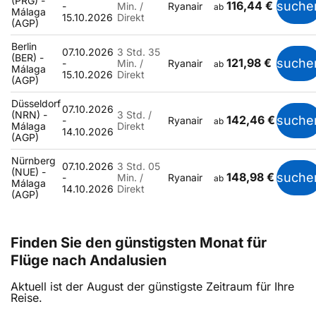
(PRG) -
116,44 €
suche
-
Min. /
Ryanair
ab
Málaga
15.10.2026
Direkt
(AGP)
Berlin
07.10.2026
3 Std. 35
(BER) -
121,98 €
suche
-
Min. /
Ryanair
ab
Málaga
15.10.2026
Direkt
(AGP)
Düsseldorf
07.10.2026
(NRN) -
3 Std. /
142,46 €
suche
-
Ryanair
ab
Málaga
Direkt
14.10.2026
(AGP)
Nürnberg
07.10.2026
3 Std. 05
(NUE) -
148,98 €
suche
-
Min. /
Ryanair
ab
Málaga
14.10.2026
Direkt
(AGP)
Finden Sie den günstigsten Monat für
Flüge nach Andalusien
Aktuell ist der August der günstigste Zeitraum für Ihre
Reise.