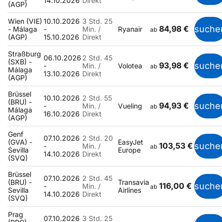
14.10.2026
Direkt
(AGP)
Wien (VIE)
10.10.2026
3 Std. 25
84,98 €
suche
- Málaga
-
Min. /
Ryanair
ab
(AGP)
15.10.2026
Direkt
Straßburg
06.10.2026
2 Std. 45
(SXB) -
93,98 €
suche
-
Min. /
Volotea
ab
Málaga
13.10.2026
Direkt
(AGP)
Brüssel
10.10.2026
2 Std. 55
(BRU) -
94,93 €
suche
-
Min. /
Vueling
ab
Málaga
16.10.2026
Direkt
(AGP)
Genf
07.10.2026
2 Std. 20
(GVA) -
EasyJet
103,53 €
suche
-
Min. /
ab
Sevilla
Europe
14.10.2026
Direkt
(SVQ)
Brüssel
07.10.2026
2 Std. 45
(BRU) -
Transavia
116,00 €
suche
-
Min. /
ab
Sevilla
Airlines
14.10.2026
Direkt
(SVQ)
Prag
07.10.2026
3 Std. 25