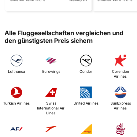
enthalten:
kleine Tasche
Gesamtpreis
enthalten:
kleine Tasche
Alle Fluggesellschaften vergleichen und
den günstigsten Preis sichern
 Lufthansa 
 Eurowings 
 Condor 
 Corendon 
Airlines 
 Turkish Airlines 
 Swiss 
 United Airlines 
 SunExpress 
International Air 
Airlines 
Lines 