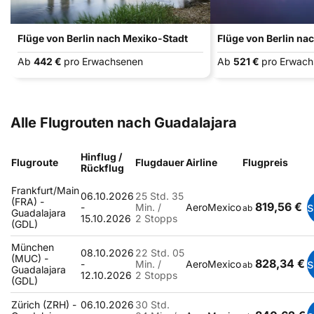
Flüge von Berlin nach Mexiko-Stadt
Flüge von Berlin na
Ab
442 €
pro Erwachsenen
Ab
521 €
pro Erwac
Alle Flugrouten nach Guadalajara
Hinflug /
Flugroute
Flugdauer
Airline
Flugpreis
Rückflug
Frankfurt/Main
06.10.2026
25 Std. 35
(FRA) -
819,56 €
-
Min. /
AeroMexico
ab
Guadalajara
15.10.2026
2 Stopps
(GDL)
München
08.10.2026
22 Std. 05
(MUC) -
828,34 €
-
Min. /
AeroMexico
ab
Guadalajara
12.10.2026
2 Stopps
(GDL)
Zürich (ZRH) -
06.10.2026
30 Std.