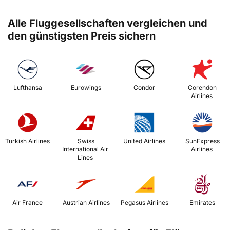
Alle Fluggesellschaften vergleichen und
den günstigsten Preis sichern
 Lufthansa 
 Eurowings 
 Condor 
 Corendon 
Airlines 
 Turkish Airlines 
 Swiss 
 United Airlines 
 SunExpress 
International Air 
Airlines 
Lines 
 Air France 
 Austrian Airlines 
 Pegasus Airlines 
 Emirates 