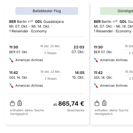
Beliebtester Flug
Günstigs
BER
Berlin
GDL
Guadalajara
BER
Berlin
GDL
Gu
Mi. 07. Okt.
-
Mi. 14. Okt.
Mi. 07. Okt.
-
Mi. 14. Okt
1 Reisender
Economy
1 Reisender
Economy
18 Std. 33 Min.
18 Std
11:30
22:03
11:30
07. Okt.
BER
07. Okt.
BER
07. Okt.
2 Stopps
2 
American Airlines
American Airlines
18 Std. 23 Min.
18 St
11:42
14:05
11:42
15. Okt.
GDL
14. Okt.
GDL
14. Okt.
2 Stopps
2 
American Airlines
American Airlines
865,74 €
ab
enthalten:
kleine Tasche
Gesamtpreis
enthalten:
kleine Tasche
Handgepäck
Handgepäck