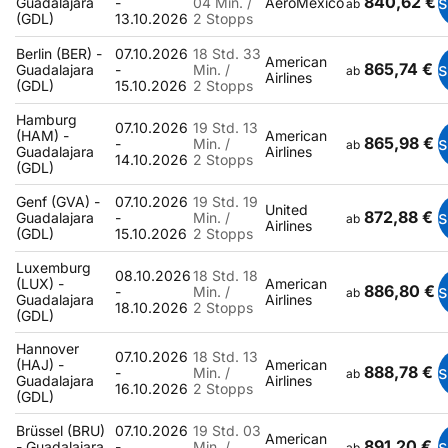
840,62 €
Guadalajara
-
04 Min. /
AeroMexico
ab
(GDL)
13.10.2026
2 Stopps
Berlin (BER) -
07.10.2026
18 Std. 33
American
865,74 €
Guadalajara
-
Min. /
ab
Airlines
(GDL)
15.10.2026
2 Stopps
Hamburg
07.10.2026
19 Std. 13
(HAM) -
American
865,98 €
-
Min. /
ab
Guadalajara
Airlines
14.10.2026
2 Stopps
(GDL)
Genf (GVA) -
07.10.2026
19 Std. 19
United
872,88 €
Guadalajara
-
Min. /
ab
Airlines
(GDL)
15.10.2026
2 Stopps
Luxemburg
08.10.2026
18 Std. 18
(LUX) -
American
886,80 €
-
Min. /
ab
Guadalajara
Airlines
18.10.2026
2 Stopps
(GDL)
Hannover
07.10.2026
18 Std. 13
(HAJ) -
American
888,78 €
-
Min. /
ab
Guadalajara
Airlines
16.10.2026
2 Stopps
(GDL)
Brüssel (BRU)
07.10.2026
19 Std. 03
American
891,20 €
- Guadalajara
-
Min. /
ab