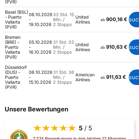
(PVR)
Basel (BSL)
06.10.2026
33 Std. 15
- Puerto
United
900,16 €
suc
-
Min. /
ab
Vallarta
Airlines
19.10.2026
2 Stopps
(PVR)
Bremen
(BRE) -
05.10.2026
31 Std. 03
United
910,63 €
suc
Puerto
-
Min. /
ab
Airlines
Vallarta
16.10.2026
2 Stopps
(PVR)
Düsseldorf
(DUS) -
06.10.2026
31 Std. 36
American
911,63 €
suc
Puerto
-
Min. /
ab
Airlines
Vallarta
15.10.2026
2 Stopps
(PVR)
Unsere Bewertungen
5
/ 5
7.274 Bewertungen in den letzten 12 Monaten