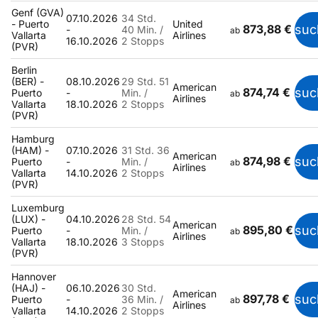
Genf (GVA)
07.10.2026
34 Std.
- Puerto
United
873,88 €
suc
-
40 Min. /
ab
Vallarta
Airlines
16.10.2026
2 Stopps
(PVR)
Berlin
(BER) -
08.10.2026
29 Std. 51
American
874,74 €
suc
Puerto
-
Min. /
ab
Airlines
Vallarta
18.10.2026
2 Stopps
(PVR)
Hamburg
(HAM) -
07.10.2026
31 Std. 36
American
874,98 €
suc
Puerto
-
Min. /
ab
Airlines
Vallarta
14.10.2026
2 Stopps
(PVR)
Luxemburg
(LUX) -
04.10.2026
28 Std. 54
American
895,80 €
suc
Puerto
-
Min. /
ab
Airlines
Vallarta
18.10.2026
3 Stopps
(PVR)
Hannover
(HAJ) -
06.10.2026
30 Std.
American
897,78 €
suc
Puerto
-
36 Min. /
ab
Airlines
Vallarta
14.10.2026
2 Stopps