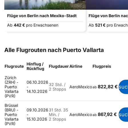
Flüge von Berlin nach Mexiko-Stadt
Flüge von Berlin na
Ab
442 €
pro Erwachsenen
Ab
521 €
pro Erwac
Alle Flugrouten nach Puerto Vallarta
Hinflug /
Flugroute
Flugdauer
Airline
Flugpreis
Rückflug
Zürich
(ZRH) -
06.10.2026
32 Std. /
822,82 €
suc
Puerto
-
AeroMexico
ab
2 Stopps
Vallarta
14.10.2026
(PVR)
Brüssel
(BRU) -
09.10.2026
31 Std. 35
867,92 €
suc
Puerto
-
Min. /
AeroMexico
ab
Vallarta
15.10.2026
2 Stopps
(PVR)