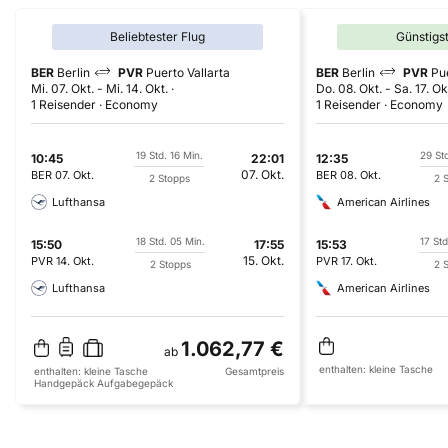
Beliebtester Flug
Günstigs
BER
Berlin
PVR
Puerto Vallarta
BER
Berlin
PVR
Pue
Mi. 07. Okt.
-
Mi. 14. Okt.
Do. 08. Okt.
-
Sa. 17. Ok
1 Reisender
Economy
1 Reisender
Economy
19 Std. 16 Min.
29 Std
10:45
22:01
12:35
07. Okt.
BER
07. Okt.
BER
08. Okt.
2 Stopps
2 
Lufthansa
American Airlines
18 Std. 05 Min.
17 Std
15:50
17:55
15:53
15. Okt.
PVR
14. Okt.
PVR
17. Okt.
2 Stopps
2 
Lufthansa
American Airlines
1.062,77 €
ab
enthalten:
kleine Tasche
enthalten:
kleine Tasche
Gesamtpreis
Handgepäck
Aufgabegepäck