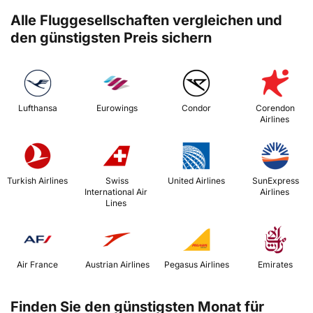
Alle Fluggesellschaften vergleichen und
den günstigsten Preis sichern
 Lufthansa 
 Eurowings 
 Condor 
 Corendon 
Airlines 
 Turkish Airlines 
 Swiss 
 United Airlines 
 SunExpress 
International Air 
Airlines 
Lines 
 Air France 
 Austrian Airlines 
 Pegasus Airlines 
 Emirates 
Finden Sie den günstigsten Monat für