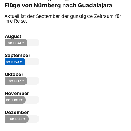
Flüge von Nürnberg nach Guadalajara
Aktuell ist der September der günstigste Zeitraum für
Ihre Reise.
August
ab
1234 €
September
ab
1063 €
Oktober
ab
1212 €
November
ab
1080 €
Dezember
ab
1312 €