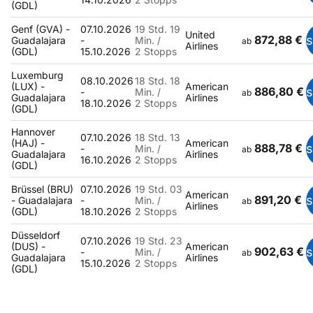
(GDL)
Genf (GVA) -
07.10.2026
19 Std. 19
United
872,88 €
Guadalajara
-
Min. /
ab
Airlines
(GDL)
15.10.2026
2 Stopps
Luxemburg
08.10.2026
18 Std. 18
(LUX) -
American
886,80 €
-
Min. /
ab
Guadalajara
Airlines
18.10.2026
2 Stopps
(GDL)
Hannover
07.10.2026
18 Std. 13
(HAJ) -
American
888,78 €
-
Min. /
ab
Guadalajara
Airlines
16.10.2026
2 Stopps
(GDL)
Brüssel (BRU)
07.10.2026
19 Std. 03
American
891,20 €
- Guadalajara
-
Min. /
ab
Airlines
(GDL)
18.10.2026
2 Stopps
Düsseldorf
07.10.2026
19 Std. 23
(DUS) -
American
902,63 €
-
Min. /
ab
Guadalajara
Airlines
15.10.2026
2 Stopps
(GDL)