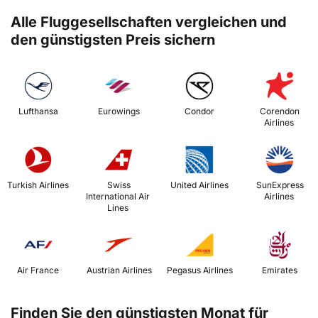
Alle Fluggesellschaften vergleichen und
den günstigsten Preis sichern
 Lufthansa 
 Eurowings 
 Condor 
 Corendon 
Airlines 
 Turkish Airlines 
 Swiss 
 United Airlines 
 SunExpress 
International Air 
Airlines 
Lines 
 Air France 
 Austrian Airlines 
 Pegasus Airlines 
 Emirates 
Finden Sie den günstigsten Monat für