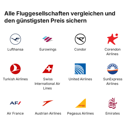
Alle Fluggesellschaften vergleichen und
den günstigsten Preis sichern
 Lufthansa 
 Eurowings 
 Condor 
 Corendon 
Airlines 
 Turkish Airlines 
 Swiss 
 United Airlines 
 SunExpress 
International Air 
Airlines 
Lines 
 Air France 
 Austrian Airlines 
 Pegasus Airlines 
 Emirates 