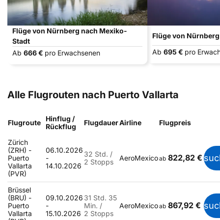
Flüge von Nürnberg nach Mexiko-
Flüge von Nürnberg
Stadt
Ab
695 €
pro Erwac
Ab
666 €
pro Erwachsenen
Alle Flugrouten nach Puerto Vallarta
Hinflug /
Flugroute
Flugdauer
Airline
Flugpreis
Rückflug
Zürich
(ZRH) -
06.10.2026
32 Std. /
822,82 €
suc
Puerto
-
AeroMexico
ab
2 Stopps
Vallarta
14.10.2026
(PVR)
Brüssel
(BRU) -
09.10.2026
31 Std. 35
867,92 €
suc
Puerto
-
Min. /
AeroMexico
ab
Vallarta
15.10.2026
2 Stopps