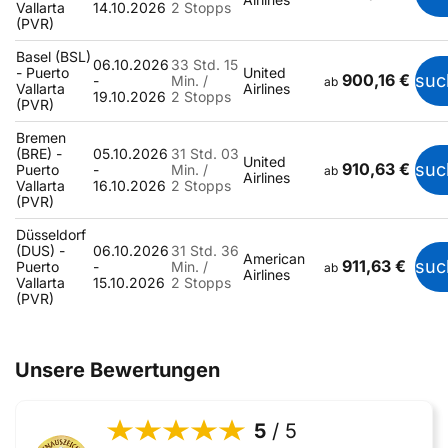
Vallarta
14.10.2026
2 Stopps
(PVR)
Basel (BSL)
06.10.2026
33 Std. 15
- Puerto
United
900,16 €
suc
-
Min. /
ab
Vallarta
Airlines
19.10.2026
2 Stopps
(PVR)
Bremen
(BRE) -
05.10.2026
31 Std. 03
United
910,63 €
suc
Puerto
-
Min. /
ab
Airlines
Vallarta
16.10.2026
2 Stopps
(PVR)
Düsseldorf
(DUS) -
06.10.2026
31 Std. 36
American
911,63 €
suc
Puerto
-
Min. /
ab
Airlines
Vallarta
15.10.2026
2 Stopps
(PVR)
Unsere Bewertungen
5
/ 5