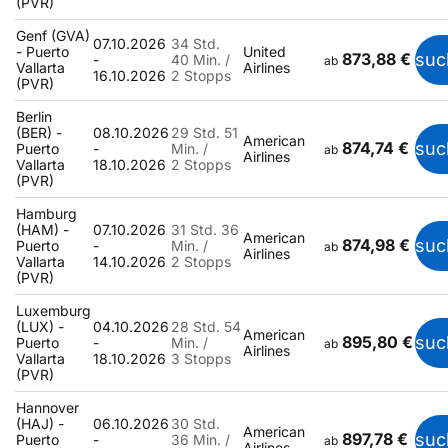
(PVR)
Genf (GVA)
07.10.2026
34 Std.
- Puerto
United
873,88 €
suc
-
40 Min. /
ab
Vallarta
Airlines
16.10.2026
2 Stopps
(PVR)
Berlin
(BER) -
08.10.2026
29 Std. 51
American
874,74 €
suc
Puerto
-
Min. /
ab
Airlines
Vallarta
18.10.2026
2 Stopps
(PVR)
Hamburg
(HAM) -
07.10.2026
31 Std. 36
American
874,98 €
suc
Puerto
-
Min. /
ab
Airlines
Vallarta
14.10.2026
2 Stopps
(PVR)
Luxemburg
(LUX) -
04.10.2026
28 Std. 54
American
895,80 €
suc
Puerto
-
Min. /
ab
Airlines
Vallarta
18.10.2026
3 Stopps
(PVR)
Hannover
(HAJ) -
06.10.2026
30 Std.
American
897,78 €
suc
Puerto
-
36 Min. /
ab
Airlines