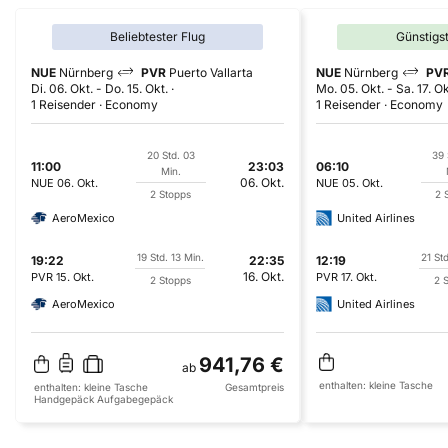
Beliebtester Flug
Günstigs
NUE
Nürnberg
PVR
Puerto Vallarta
NUE
Nürnberg
PV
Di. 06. Okt.
-
Do. 15. Okt.
Mo. 05. Okt.
-
Sa. 17. Ok
1 Reisender
Economy
1 Reisender
Economy
20 Std. 03
39 
11:00
23:03
06:10
Min.
06. Okt.
NUE
06. Okt.
NUE
05. Okt.
2 Stopps
2 
AeroMexico
United Airlines
19 Std. 13 Min.
21 Std
19:22
22:35
12:19
16. Okt.
PVR
15. Okt.
PVR
17. Okt.
2 Stopps
2 
AeroMexico
United Airlines
941,76 €
ab
enthalten:
kleine Tasche
enthalten:
kleine Tasche
Gesamtpreis
Handgepäck
Aufgabegepäck