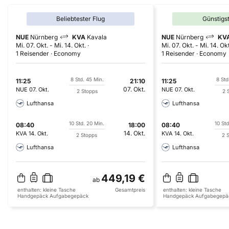
Beliebtester Flug
Günstigs
NUE
Nürnberg
KVA
Kavala
NUE
Nürnberg
KV
Mi. 07. Okt.
-
Mi. 14. Okt.
Mi. 07. Okt.
-
Mi. 14. Okt
1 Reisender
Economy
1 Reisender
Economy
8 Std. 45 Min.
8 Std
11:25
21:10
11:25
07. Okt.
NUE
07. Okt.
NUE
07. Okt.
2 Stopps
2 
Lufthansa
Lufthansa
10 Std. 20 Min.
10 Std
08:40
18:00
08:40
14. Okt.
KVA
14. Okt.
KVA
14. Okt.
2 Stopps
2 
Lufthansa
Lufthansa
449,19 €
ab
enthalten:
kleine Tasche
Gesamtpreis
enthalten:
kleine Tasche
Handgepäck
Aufgabegepäck
Handgepäck
Aufgabegepä