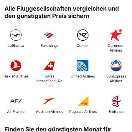
Alle Fluggesellschaften vergleichen und
den günstigsten Preis sichern
 Lufthansa 
 Eurowings 
 Condor 
 Corendon 
Airlines 
 Turkish Airlines 
 Swiss 
 United Airlines 
 SunExpress 
International Air 
Airlines 
Lines 
 Air France 
 Austrian Airlines 
 Pegasus Airlines 
 Emirates 
Finden Sie den günstigsten Monat für