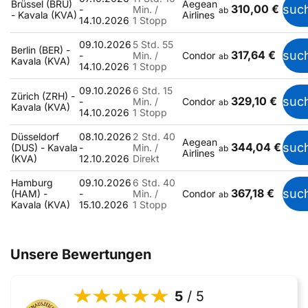
Brüssel (BRU)
Aegean
310,00 €
suc
-
Min. /
ab
- Kavala (KVA)
Airlines
14.10.2026
1 Stopp
09.10.2026
5 Std. 55
Berlin (BER) -
317,64 €
suc
-
Min. /
Condor
ab
Kavala (KVA)
14.10.2026
1 Stopp
09.10.2026
6 Std. 15
Zürich (ZRH) -
329,10 €
suc
-
Min. /
Condor
ab
Kavala (KVA)
14.10.2026
1 Stopp
Düsseldorf
08.10.2026
2 Std. 40
Aegean
344,04 €
suc
(DUS) - Kavala
-
Min. /
ab
Airlines
(KVA)
12.10.2026
Direkt
Hamburg
09.10.2026
6 Std. 40
367,18 €
suc
(HAM) -
-
Min. /
Condor
ab
Kavala (KVA)
15.10.2026
1 Stopp
Unsere Bewertungen
5
/ 5