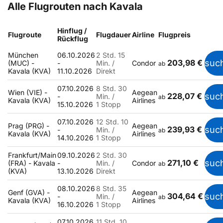
Alle Flugrouten nach Kavala
Hinflug /
Flugroute
Flugdauer
Airline
Flugpreis
Rückflug
München
06.10.2026
2 Std. 15
203,98 €
suc
(MUC) -
-
Min. /
Condor
ab
Kavala (KVA)
11.10.2026
Direkt
07.10.2026
8 Std. 30
Wien (VIE) -
Aegean
228,07 €
suc
-
Min. /
ab
Kavala (KVA)
Airlines
15.10.2026
1 Stopp
07.10.2026
12 Std. 10
Prag (PRG) -
Aegean
239,93 €
suc
-
Min. /
ab
Kavala (KVA)
Airlines
14.10.2026
1 Stopp
Frankfurt/Main
09.10.2026
2 Std. 30
271,10 €
suc
(FRA) - Kavala
-
Min. /
Condor
ab
(KVA)
13.10.2026
Direkt
08.10.2026
8 Std. 35
Genf (GVA) -
Aegean
304,64 €
suc
-
Min. /
ab
Kavala (KVA)
Airlines
16.10.2026
1 Stopp
07.10.2026
11 Std. 10