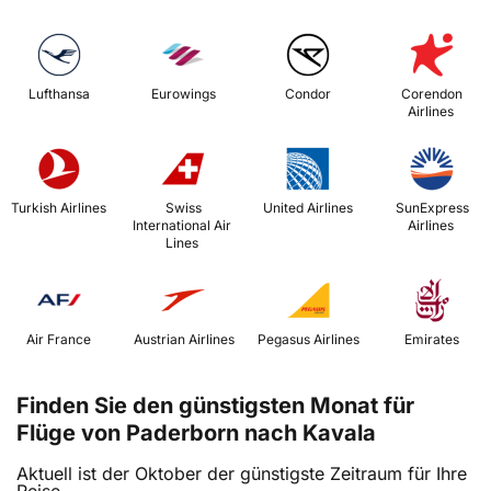
 Lufthansa 
 Eurowings 
 Condor 
 Corendon 
Airlines 
 Turkish Airlines 
 Swiss 
 United Airlines 
 SunExpress 
International Air 
Airlines 
Lines 
 Air France 
 Austrian Airlines 
 Pegasus Airlines 
 Emirates 
Finden Sie den günstigsten Monat für
Flüge von Paderborn nach Kavala
Aktuell ist der Oktober der günstigste Zeitraum für Ihre