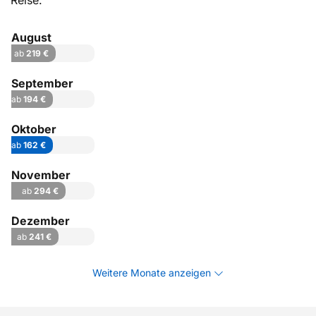
Reise.
August
ab
219 €
September
ab
194 €
Oktober
ab
162 €
November
ab
294 €
Dezember
ab
241 €
Weitere Monate anzeigen