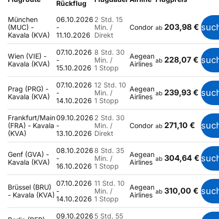
Rückflug
München
06.10.2026
2 Std. 15
203,98 €
suc
(MUC) -
-
Min. /
Condor
ab
Kavala (KVA)
11.10.2026
Direkt
07.10.2026
8 Std. 30
Wien (VIE) -
Aegean
228,07 €
suc
-
Min. /
ab
Kavala (KVA)
Airlines
15.10.2026
1 Stopp
07.10.2026
12 Std. 10
Prag (PRG) -
Aegean
239,93 €
suc
-
Min. /
ab
Kavala (KVA)
Airlines
14.10.2026
1 Stopp
Frankfurt/Main
09.10.2026
2 Std. 30
271,10 €
suc
(FRA) - Kavala
-
Min. /
Condor
ab
(KVA)
13.10.2026
Direkt
08.10.2026
8 Std. 35
Genf (GVA) -
Aegean
304,64 €
suc
-
Min. /
ab
Kavala (KVA)
Airlines
16.10.2026
1 Stopp
07.10.2026
11 Std. 10
Brüssel (BRU)
Aegean
310,00 €
suc
-
Min. /
ab
- Kavala (KVA)
Airlines
14.10.2026
1 Stopp
09.10.2026
5 Std. 55