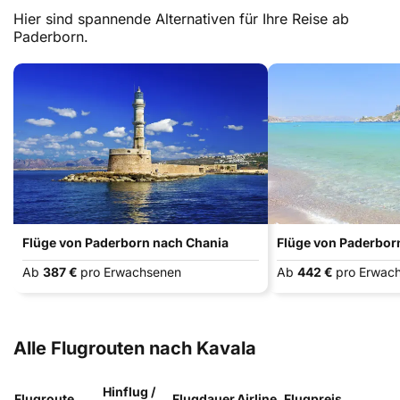
Hier sind spannende Alternativen für Ihre Reise ab
Paderborn.
Flüge von Paderborn nach Chania
Flüge von Paderbor
Ab
387 €
pro Erwachsenen
Ab
442 €
pro Erwac
Alle Flugrouten nach Kavala
Hinflug /
Flugroute
Flugdauer
Airline
Flugpreis