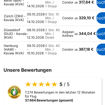
Berlin (BER) -
317,64 €
suc
-
Min. /
Condor
ab
Kavala (KVA)
14.10.2026
1 Stopp
09.10.2026
6 Std. 15
Zürich (ZRH) -
329,10 €
suc
-
Min. /
Condor
ab
Kavala (KVA)
14.10.2026
1 Stopp
Düsseldorf
08.10.2026
2 Std. 40
Aegean
344,04 €
suc
(DUS) - Kavala
-
Min. /
ab
Airlines
(KVA)
12.10.2026
Direkt
Hamburg
09.10.2026
6 Std. 40
367,18 €
suc
(HAM) -
-
Min. /
Condor
ab
Kavala (KVA)
15.10.2026
1 Stopp
Unsere Bewertungen
5
/ 5
7.274 Bewertungen in den letzten 12 Monaten
für Flug
37.664 Bewertungen (gesamt)