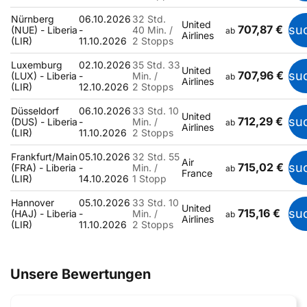
Nürnberg
06.10.2026
32 Std.
United
707,87 €
su
(NUE) - Liberia
-
40 Min. /
ab
Airlines
(LIR)
11.10.2026
2 Stopps
Luxemburg
02.10.2026
35 Std. 33
United
707,96 €
su
(LUX) - Liberia
-
Min. /
ab
Airlines
(LIR)
12.10.2026
2 Stopps
Düsseldorf
06.10.2026
33 Std. 10
United
712,29 €
su
(DUS) - Liberia
-
Min. /
ab
Airlines
(LIR)
11.10.2026
2 Stopps
Frankfurt/Main
05.10.2026
32 Std. 55
Air
715,02 €
su
(FRA) - Liberia
-
Min. /
ab
France
(LIR)
14.10.2026
1 Stopp
Hannover
05.10.2026
33 Std. 10
United
715,16 €
su
(HAJ) - Liberia
-
Min. /
ab
Airlines
(LIR)
11.10.2026
2 Stopps
Unsere Bewertungen