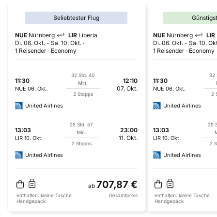
Beliebtester Flug
Günstigs
NUE
Nürnberg
LIR
Liberia
NUE
Nürnberg
LIR
Di. 06. Okt.
-
Sa. 10. Okt.
Di. 06. Okt.
-
Sa. 10. Okt
1 Reisender
Economy
1 Reisender
Economy
32 Std. 40
32 
11:30
12:10
11:30
Min.
07. Okt.
NUE
06. Okt.
NUE
06. Okt.
2 Stopps
2 
United Airlines
United Airlines
25 Std. 57
25 
13:03
23:00
13:03
Min.
M
11. Okt.
LIR
10. Okt.
LIR
10. Okt.
2 Stopps
2 S
United Airlines
United Airlines
707,87 €
ab
enthalten:
kleine Tasche
Gesamtpreis
enthalten:
kleine Tasche
Handgepäck
Handgepäck