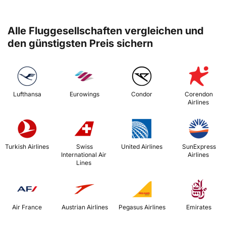
Alle Fluggesellschaften vergleichen und
den günstigsten Preis sichern
 Lufthansa 
 Eurowings 
 Condor 
 Corendon 
Airlines 
 Turkish Airlines 
 Swiss 
 United Airlines 
 SunExpress 
International Air 
Airlines 
Lines 
 Air France 
 Austrian Airlines 
 Pegasus Airlines 
 Emirates 