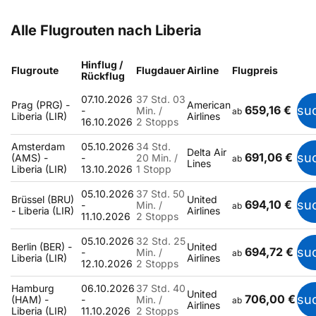
Alle Flugrouten nach Liberia
Hinflug /
Flugroute
Flugdauer
Airline
Flugpreis
Rückflug
07.10.2026
37 Std. 03
Prag (PRG) -
American
659,16 €
su
-
Min. /
ab
Liberia (LIR)
Airlines
16.10.2026
2 Stopps
Amsterdam
05.10.2026
34 Std.
Delta Air
691,06 €
su
(AMS) -
-
20 Min. /
ab
Lines
Liberia (LIR)
13.10.2026
1 Stopp
05.10.2026
37 Std. 50
Brüssel (BRU)
United
694,10 €
su
-
Min. /
ab
- Liberia (LIR)
Airlines
11.10.2026
2 Stopps
05.10.2026
32 Std. 25
Berlin (BER) -
United
694,72 €
su
-
Min. /
ab
Liberia (LIR)
Airlines
12.10.2026
2 Stopps
Hamburg
06.10.2026
37 Std. 40
United
706,00 €
su
(HAM) -
-
Min. /
ab
Airlines
Liberia (LIR)
11.10.2026
2 Stopps