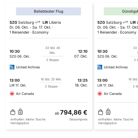
Beliebtester Flug
Günstigs
SZG
Salzburg
LIR
Liberia
SZG
Salzburg
LIR
Di. 06. Okt.
-
Sa. 17. Okt.
Di. 06. Okt.
-
Sa. 17. Okt
1 Reisender
Economy
1 Reisender
Economy
33 Std. 40
33 
10:30
12:10
10:30
Min.
07. Okt.
SZG
06. Okt.
SZG
06. Okt.
2 Stopps
2 
United Airlines
United Airlines
16 Std. 25 Min.
16 Std
13:00
13:25
13:00
18. Okt.
LIR
17. Okt.
LIR
17. Okt.
2 Stopps
2 S
Air Canada
Air Canada
794,86 €
ab
enthalten:
kleine Tasche
Gesamtpreis
enthalten:
kleine Tasche
Handgepäck
Handgepäck