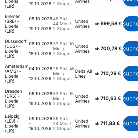
Liberia
Airlines
19.10.2026
2 Stopps
(LIR)
Bremen
08.10.2026
46 Std.
(BRE) -
United
699,58 €
such
-
44 Min. /
ab
Liberia
Airlines
19.10.2026
2 Stopps
(LIR)
Düsseldorf
06.10.2026
33 Std. 10
(DUS) -
United
700,78 €
such
-
Min. /
ab
Liberia
Airlines
18.10.2026
2 Stopps
(LIR)
Amsterdam
04.10.2026
26 Std. 45
(AMS) -
Delta Air
710,29 €
such
-
Min. /
ab
Liberia
Lines
12.10.2026
2 Stopps
(LIR)
Dresden
06.10.2026
33 Std. 15
(DRS) -
United
710,63 €
such
-
Min. /
ab
Liberia
Airlines
19.10.2026
2 Stopps
(LIR)
Leipzig
09.10.2026
36 Std.
(LEJ) -
United
711,83 €
such
-
24 Min. /
ab
Liberia
Airlines
19.10.2026
2 Stopps
(LIR)