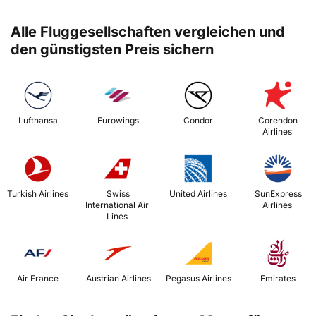
Alle Fluggesellschaften vergleichen und
den günstigsten Preis sichern
 Lufthansa 
 Eurowings 
 Condor 
 Corendon 
Airlines 
 Turkish Airlines 
 Swiss 
 United Airlines 
 SunExpress 
International Air 
Airlines 
Lines 
 Air France 
 Austrian Airlines 
 Pegasus Airlines 
 Emirates 