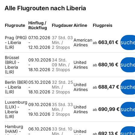
Alle Flugrouten nach Liberia
Hinflug /
Flugroute
Flugdauer
Airline
Flugpreis
Rückflug
Prag (PRG)
07.10.2026
37 Std. 03
American
663,61 €
such
- Liberia
-
Min. /
ab
Airlines
(LIR)
12.10.2026
2 Stopps
Brüssel
09.10.2026
34 Std.
(BRU) -
United
680,16 €
such
-
09 Min. /
ab
Liberia
Airlines
18.10.2026
2 Stopps
(LIR)
Berlin (BER)
05.10.2026
32 Std. 25
United
688,47 €
such
- Liberia
-
Min. /
ab
Airlines
(LIR)
18.10.2026
2 Stopps
Luxemburg
09.10.2026
35 Std. 33
(LUX) -
United
690,99 €
such
-
Min. /
ab
Liberia
Airlines
19.10.2026
2 Stopps
(LIR)
Hamburg
06.10.2026
33 Std. 10
(HAM) -
United
692,13 €
such
-
Min. /
ab